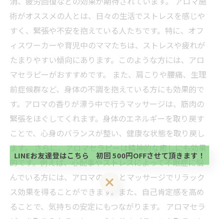
消、疲労回復などの効果が期待されています。 アロマ施
術がオススメの人とは、日々の生活でストレスを感じや
すく、緊張や不安を抱えている人たちです。特に、オフ
ィスワーカーや育児中のママたちは、ストレスや疲れが
たまりやすい傾向にあります。このような方には、アロ
マセラピーがおすすめです。 また、肩こりや腰痛、生理
前症候群など、身体の不調を抱えている方にも効果的で
す。アロマの香りが漂う中で行うマッサージは、筋肉の
当サロンの公式LINE@にお友達登録頂いたお客様は
緊張をほぐしてくれます。身体のエネルギーを取り戻す
初回 500円OFFさせて頂きます。 既に 追加済の
方、不必要な方 お手数ですが、✖印でお閉じ下さ
ことで、心身のバランスが整い、健康な状態を取り戻し
当サロンの公式LINE@にお友達登録頂いたお客様は
い。
初回 500円OFFさせて頂きます。 既に 追加済の
ます。 さらに、アロマセラピーは精神的な癒しにも効果
方、不必要な方 お手数ですが、✖印でお閉じ下さ
LINEお友達登はこちら 初回 500円OFFさせて頂きます！
的です。例えば、心配事やストレスによって不眠症に悩
い。
んでいる方には、アロマの香りとマッサージでリラック
LINEお友達登はこちら 初回 500円OFFさせて頂きます！
ス効果を得ることができます。また、自己肯定感を高め
ることで、気持ちの安定にもつながります。 アロマセラ