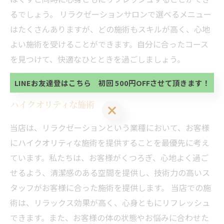
るでしょう。 リラクゼーションサロンで選べるメニュー
はたくさんありますが、どの施術もスキルが高く、心地
当サロンの公式LINE@にお友達登録頂いたお客様は
よい施術を受けることができます。自分に合ったコース
初回 500円OFFさせて頂きます。 既に 追加済の
方、不必要な方 お手数ですが、✖印でお閉じ下さ
を見つけて、快適なひとときを過ごしましょう。
当サロンの公式LINE@にお友達登録頂いたお客様は
い。
初回 500円OFFさせて頂きます。 既に 追加済の
方、不必要な方 お手数ですが、✖印でお閉じ下さ
LINEお友達登はこちら 初回 500円OFFさせて頂きます！
い。
ハイクオリティな施術
LINEお友達登はこちら 初回 500円OFFさせて頂きます！
当店は、リラクゼーションという業種において、お客様
にハイクオリティな施術を提供することを最優先に考え
ています。私たちは、お客様がくつろぎ、心地よく過ご
せるよう、清潔感のある空間を提供し、技術力の高いス
タッフがお客様に合った施術を提供します。 当店での施
術は、リラックス効果が高く、心身ともにリフレッシュ
できます。また、お客様の体の状態やお悩みに合わせた