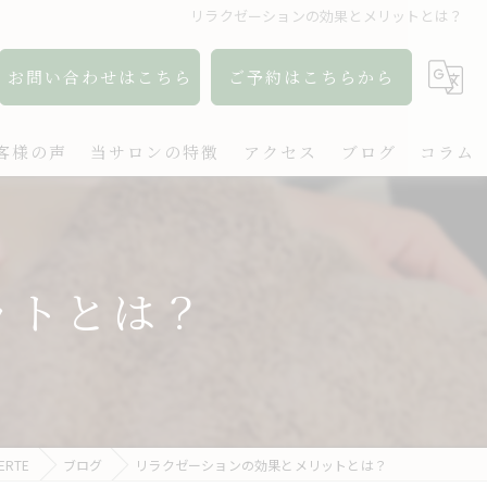
リラクゼーションの効果とメリットとは？
お問い合わせはこちら
ご予約はこちらから
客様の声
当サロンの特徴
アクセス
ブログ
コラム
アロマ
リンパ
ットとは？
ボディケア
肩こり
出張
RTE
ブログ
リラクゼーションの効果とメリットとは？