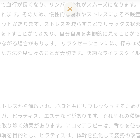
とで血行が良くなり、リンパの流れがスムーズになります
LINEお友達登はこちら 初回 500円OFFさせて頂きます！
れます。そのため、慢性的な疲れやストレスによる不眠症
リットがあります。ストレスを減らすことでリラックス状
断を下すことができたり、自分自身を客観的に見ることが
つながる場合があります。 リラクゼーションには、揉みほ
った方法を見つけることが大切です。快適なライフスタイ
ストレスから解放され、心身ともにリフレッシュするため
ヨガ、ピラティス、エステなどがあります。それぞれの種類
を取り除く効果があります。アロマテラピーは、香りを使
解消を目的とし、ピラティスは、体幹を強化して姿勢の改