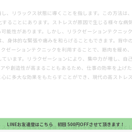
消し、リラックス状態に導くことを指します。この方法は
化することにあります。ストレスが原因で生じる様々な病
る可能性があります。しかし、リラクゼーションテクニッ
は、身体的な緊張や痛みを和らげることもできます。背中
ラクゼーションテクニックを利用することで、筋肉を緩め
しています。リラクゼーションにより、集中力が増し、自
デアや創造性が高まることもあるため、仕事の効率を上げた
と心に多大な効果をもたらすことができ、現代の高ストレ
当サロンの公式LINE@にお友達登録頂いたお客様は
初回 500円OFFさせて頂きます。 既に 追加済の
当サロンの公式LINE@にお友達登録頂いたお客様は
方、不必要な方 お手数ですが、✖印でお閉じ下さい。
初回 500円OFFさせて頂きます。 既に 追加済の
LINEお友達登はこちら 初回 500円OFFさせて頂きます！
てストレスを緩和し、身体や心の疲れを癒すための手段と
方、不必要な方 お手数ですが、✖印でお閉じ下さい。