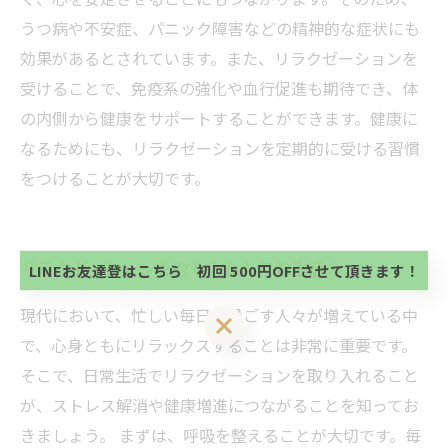
うつ病や不安症、パニック障害などの精神的な症状にも
効果があるとされています。また、リラクゼーションを
受けることで、免疫系の強化や血行促進も期待でき、体
の内側から健康をサポートすることができます。健康に
なるためにも、リラクゼーションを定期的に受ける習慣
当サロンの公式LINE@にお友達登録頂いたお客様は
をつけることが大切です。
初回 500円OFFさせて頂きます。 既に 追加済の
方、不必要な方 お手数ですが、✖印でお閉じ下さ
当サロンの公式LINE@にお友達登録頂いたお客様は
い。
初回 500円OFFさせて頂きます。 既に 追加済の
方、不必要な方 お手数ですが、✖印でお閉じ下さ
リラクゼーションを取り入れた日常生活のコツ
LINEお友達登はこちら 初回 500円OFFさせて頂きます！
い。
現代において、忙しい毎日を過ごす人々が増えている中
LINEお友達登はこちら 初回 500円OFFさせて頂きます！
で、心身ともにリラックスすることは非常に重要です。
そこで、日常生活でリラクゼーションを取り入れること
が、ストレス解消や健康増進につながることを知ってお
きましょう。 まずは、呼吸を整えることが大切です。毎