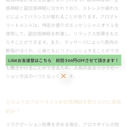
感神経と副交感神経に分かれており、ストレスや疲れな
どによってバランスが崩れることがあります。アロマト
リートメントは、特定の香りのエッセンシャルオイルを
使用して、副交感神経を刺激し、リラックス効果をもた
当サロンの公式LINE@にお友達登録頂いたお客様は
初回 500円OFFさせて頂きます。 既に 追加済の
らすことができます。また、マッサージによって筋肉の
方、不必要な方 お手数ですが、✖印でお閉じ下さ
当サロンの公式LINE@にお友達登録頂いたお客様は
緊張がほぐれ、心身ともにリフレッシュすることができ
い。
初回 500円OFFさせて頂きます。 既に 追加済の
ます。アロマトリートメントは、身体だけでなく、心に
方、不必要な方 お手数ですが、✖印でお閉じ下さ
LINEお友達登はこちら 初回 500円OFFさせて頂きます！
い。
も働きかけることができるため、人気のあるリラクゼー
LINEお友達登はこちら 初回 500円OFFさせて頂きます！
ション方法の一つとなっています。
どのようなアロマオイルが自律神経を整えるのに効果
的か？
リラクゼーション効果を求める場合、アロマオイルの効