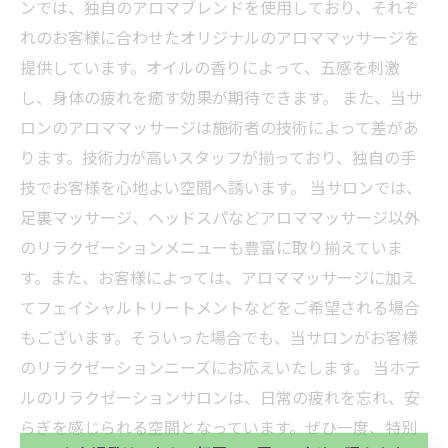
ンでは、独自のアロマブレンドを使用しており、それぞ
れのお客様に合わせたオリジナルのアロママッサージを
提供しています。オイルの香りによって、五感を刺激
し、身体の疲れを癒す効果が期待できます。 また、当サ
ロンのアロママッサージは施術者の技術によって差があ
ります。技術力が高いスタッフが揃っており、独自の手
技でお客様を心地よい空間へ誘います。 当サロンでは、
足裏マッサージ、ヘッドスパなどアロママッサージ以外
のリラクゼーションメニューも豊富に取り揃えていま
す。また、お客様によっては、アロママッサージに加え
てフェイシャルトリートメントなどをご希望される場合
もございます。そういった場合でも、当サロンがお客様
当サロンの公式LINE@にお友達登録頂いたお客様は
のリラクゼーションニーズにお応えいたします。 当ホテ
初回 500円OFFさせて頂きます。 既に 追加済の
ルのリラクゼーションサロンは、日常の疲れを忘れ、安
方、不必要な方 お手数ですが、✖印でお閉じ下さ
当サロンの公式LINE@にお友達登録頂いたお客様は
い。
らぎを感じられる空間となっています。ぜひ一度、特別
初回 500円OFFさせて頂きます。 既に 追加済の
方、不必要な方 お手数ですが、✖印でお閉じ下さ