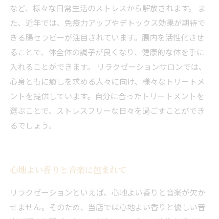
など、様々な日常生活のストレスから解放されます。 ま
た、近年では、免疫力アップやデトックス効果が期待で
きる腸セラピーが注目されています。腸内を活性化させ
ることで、体全体の調子が良くなり、健康的な体を手に
入れることができます。 リラクゼーションサロンでは、
心身ともに癒しを求める人々に向け、様々なトリートメ
ントを提供しています。自分に合ったトリートメントを
選ぶことで、ストレスフリーな日々を過ごすことができ
るでしょう。
心地よい香りと音楽に包まれて
当サロンの公式LINE@にお友達登録頂いたお客様は
リラクゼーションといえば、心地よい香りと音楽が欠か
初回 500円OFFさせて頂きます。 既に 追加済の
方、不必要な方 お手数ですが、✖印でお閉じ下さ
せません。そのため、当店では心地よい香りと優しい音
当サロンの公式LINE@にお友達登録頂いたお客様は
い。
初回 500円OFFさせて頂きます。 既に 追加済の