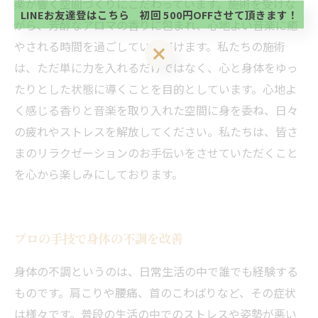
楽が響く空間づくりにこだわっています。施術を受けな
方、不必要な方 お手数ですが、✖印でお閉じ下さ
LINEお友達登はこちら 初回 500円OFFさせて頂きます！
がら、芳醇なアロマの香りに包まれ、心地よい音楽に癒
い。
やされる時間を過ごしていただけます。私たちの施術
LINEお友達登はこちら 初回 500円OFFさせて頂きます！
は、ただ単に力を入れるだけではなく、心と身体をゆっ
たりとした状態に導くことを目的としています。心地よ
く感じる香りと音楽を取り入れた空間に身を委ね、日々
の疲れやストレスを解放してください。私たちは、皆さ
まのリラクゼーションのお手伝いをさせていただくこと
を心から楽しみにしております。
プロの手技で身体の不調を改善
身体の不調というのは、日常生活の中で誰でも経験する
ものです。肩こりや腰痛、首のこわばりなど、その症状
は様々です。普段の生活の中でのストレスや姿勢が悪い