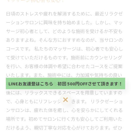
日頃のストレスや疲れを解消するために、最近リラクゼ
ーションサロンに興味を持ち始めました。しかし、マッ
サージ初心者として、どのような施術を受けるか不安も
ありますよね。そんな方におすすめなのが、当サロンの
コースです。 私たちのマッサージは、初心者でも安心し
当サロンの公式LINE@にお友達登録頂いたお客様は
て受けていただけるものです。施術前にカウンセリング
初回 500円OFFさせて頂きます。 既に 追加済の
を行い、お客様の体調や希望に合わせたコースをご提案
方、不必要な方 お手数ですが、✖印でお閉じ下さ
当サロンの公式LINE@にお友達登録頂いたお客様は
い。
いたします。また、施術中には、力加減や気持ちの良い
初回 500円OFFさせて頂きます。 既に 追加済の
方、不必要な方 お手数ですが、✖印でお閉じ下さ
場所などを確認しながら、丁寧に施術いたします。施術
LINEお友達登はこちら 初回 500円OFFさせて頂きます！
い。
後には、リラックスできるスペースを用意していますの
LINEお友達登はこちら 初回 500円OFFさせて頂きます！
で、心身ともにリフレッシュできます。 リラクゼーショ
ンサロンは、疲れた体を癒し、心を安らかにしてくれる
場所です。初めてサロンに行く方も安心してご利用いた
だけるよう、親切丁寧な対応を心がけております。ぜひ