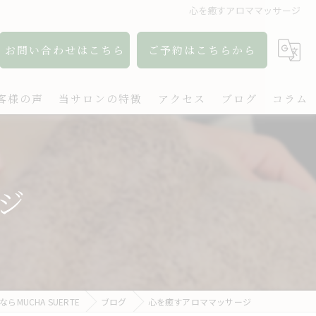
心を癒すアロママッサージ
お問い合わせはこちら
ご予約はこちらから
客様の声
当サロンの特徴
アクセス
ブログ
コラム
アロマ
リンパ
ジ
ボディケア
肩こり
出張
MUCHA SUERTE
ブログ
心を癒すアロママッサージ