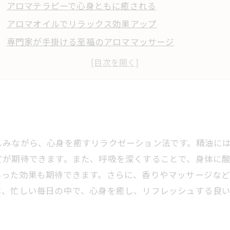
アロマテラピーで心身ともに癒される
アロマオイルでリラックス効果アップ
専門家が手掛ける至福のアロママッサージ
天然の香りに包まれる癒しの空間
コリや疲れに効くカスタムメイドのアロマトリートメン
しみながら、心身を癒すリラクゼーション法です。精油に
どが期待できます。また、呼吸を深くすることで、身体に
いった効果も期待できます。さらに、香りやマッサージな
は、忙しい毎日の中で、心身を癒し、リフレッシュする良