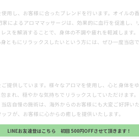
使用し、お客様に合ったブレンドを行います。オイルの香
専門家によるアロママッサージは、効果的に血行を促進し、
レスを解消することで、身体の不調や疲れを軽減します。
心身ともにリラックスしたいという方には、ぜひ一度当店
をご提供しています。様々なアロマを使用し、心と身体を
に包まれ、穏やかな気持ちでリラックスしていただけます
当サロンの公式LINE@にお友達登録頂いたお客様は
。当店自慢の施術は、海外からのお客様にも大変ご好評い
初回 500円OFFさせて頂きます。 既に 追加済の
タッフが、お客様に心からの癒しを提供いたします。
当サロンの公式LINE@にお友達登録頂いたお客様は
方、不必要な方 お手数ですが、✖印でお閉じ下さい。
初回 500円OFFさせて頂きます。 既に 追加済の
LINEお友達登はこちら 初回 500円OFFさせて頂きます！
方、不必要な方 お手数ですが、✖印でお閉じ下さい。