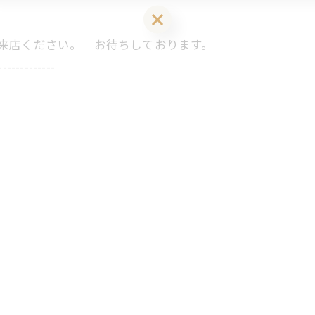
LINEお友達登はこちら 初回 500円OFFさせて頂きます！
にご来店ください。 お待ちしております。
-------------