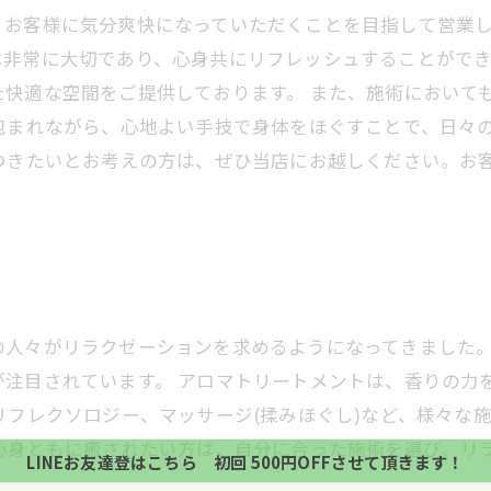
お客様に気分爽快になっていただくことを目指して営業し
非常に大切であり、心身共にリフレッシュすることができ
た快適な空間をご提供しております。 また、施術において
包まれながら、心地よい手技で身体をほぐすことで、日々
息つきたいとお考えの方は、ぜひ当店にお越しください。お
の人々がリラクゼーションを求めるようになってきました
当サロンの公式LINE@にお友達登録頂いたお客様は
が注目されています。 アロマトリートメントは、香りの力
初回 500円OFFさせて頂きます。 既に 追加済の
リフレクソロジー、マッサージ(揉みほぐし)など、様々な
当サロンの公式LINE@にお友達登録頂いたお客様は
方、不必要な方 お手数ですが、✖印でお閉じ下さい。
初回 500円OFFさせて頂きます。 既に 追加済の
 心身ともに癒されたい方は、自分に合った施術を選び、リ
LINEお友達登はこちら 初回 500円OFFさせて頂きます！
方、不必要な方 お手数ですが、✖印でお閉じ下さい。