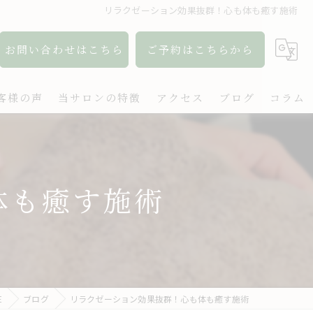
リラクゼーション効果抜群！心も体も癒す施術
お問い合わせはこちら
ご予約はこちらから
客様の声
当サロンの特徴
アクセス
ブログ
コラム
アロマ
リンパ
体も癒す施術
ボディケア
肩こり
出張
E
ブログ
リラクゼーション効果抜群！心も体も癒す施術