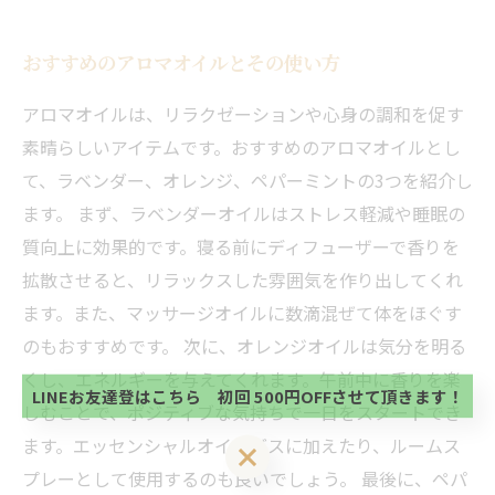
おすすめのアロマオイルとその使い方
アロマオイルは、リラクゼーションや心身の調和を促す
素晴らしいアイテムです。おすすめのアロマオイルとし
て、ラベンダー、オレンジ、ペパーミントの3つを紹介し
ます。 まず、ラベンダーオイルはストレス軽減や睡眠の
質向上に効果的です。寝る前にディフューザーで香りを
拡散させると、リラックスした雰囲気を作り出してくれ
当サロンの公式LINE@にお友達登録頂いたお客様は
ます。また、マッサージオイルに数滴混ぜて体をほぐす
初回 500円OFFさせて頂きます。 既に 追加済の
方、不必要な方 お手数ですが、✖印でお閉じ下さ
のもおすすめです。 次に、オレンジオイルは気分を明る
当サロンの公式LINE@にお友達登録頂いたお客様は
い。
初回 500円OFFさせて頂きます。 既に 追加済の
くし、エネルギーを与えてくれます。午前中に香りを楽
方、不必要な方 お手数ですが、✖印でお閉じ下さ
LINEお友達登はこちら 初回 500円OFFさせて頂きます！
しむことで、ポジティブな気持ちで一日をスタートでき
い。
ます。エッセンシャルオイルバスに加えたり、ルームス
LINEお友達登はこちら 初回 500円OFFさせて頂きます！
プレーとして使用するのも良いでしょう。 最後に、ペパ