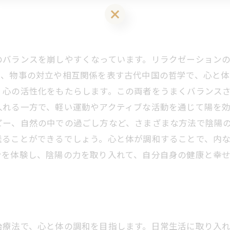
LINEお友達登はこちら 初回 500円OFFさせて頂きます！
のバランスを崩しやすくなっています。リラクゼーション
、物事の対立や相互関係を表す古代中国の哲学で、心と体
、心の活性化をもたらします。この両者をうまくバランス
れる一方で、軽い運動やアクティブな活動を通じて陽を効
ピー、自然の中での過ごし方など、さまざまな方法で陰陽
送ることができるでしょう。心と体が調和することで、内
ンを体験し、陰陽の力を取り入れて、自分自身の健康と幸
治療法で、心と体の調和を目指します。日常生活に取り入