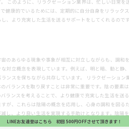
。 このように、リラクゼーション業界は、忙しい日常を
中で健康的でいるためには、定期的に自分自身をリラック
らし、より充実した生活を送るサポートをしてくれるので
宇宙のあらゆる現象や事象が相互に対立しながらも、調和
々な対立概念を表現しています。例えば、明と暗、動と静
ランスを保ちながら共存しています。 リラクゼーション
体のバランスを取り戻すことは非常に重要です。陰の要素
バランスを考えることで、より健康で充実した生活を送る
当サロンの公式LINE@にお友達登録頂いたお客様は
初回 500円OFFさせて頂きます。 既に 追加済の
ますが、これらは陰陽の概念を応用し、心身の調和を図る
当サロンの公式LINE@にお友達登録頂いたお客様は
方、不必要な方 お手数ですが、✖印でお閉じ下さい。
軽減し、より良い生活を実現する手助けとなります。陰陽
初回 500円OFFさせて頂きます。 既に 追加済の
LINEお友達登はこちら 初回 500円OFFさせて頂きます！
方、不必要な方 お手数ですが、✖印でお閉じ下さい。