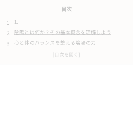
目次
1.
陰陽とは何か？その基本概念を理解しよう
心と体のバランスを整える陰陽の力
日常生活に取り入れる陰陽療法の実践法
陰陽の食事法で心身の健康を促進
瞑想と呼吸法で味わう陰陽のエネルギー