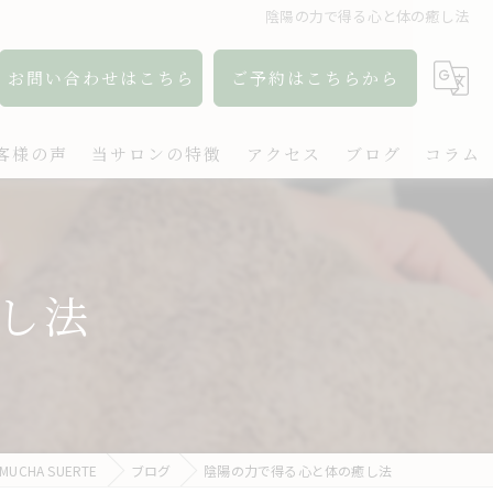
陰陽の力で得る心と体の癒し法
お問い合わせはこちら
ご予約はこちらから
客様の声
当サロンの特徴
アクセス
ブログ
コラム
アロマ
リンパ
し法
ボディケア
肩こり
出張
HA SUERTE
ブログ
陰陽の力で得る心と体の癒し法