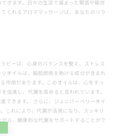
待できます。日々の生活で溜まった緊張や疲労
してくれるアロママッサージは、あなたのリラ
テラピーは、心身のバランスを整え、ストレス
ーツオイルは、脂肪燃焼を助ける成分が含まれ
える作用があります。このオイルは、心をすっ
行を促進し、代謝を高めると言われています。
進できます。 さらに、ジュニパーベリーオイ
す。これにより、代謝が活発になり、スッキリ
ながら、健康的な代謝をサポートすることがで