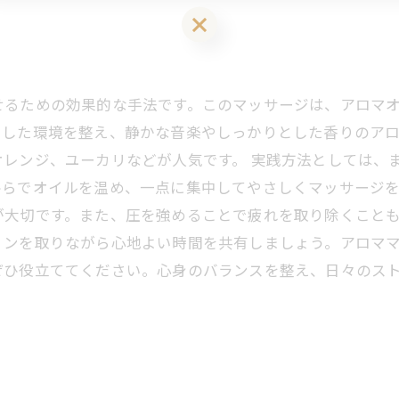
LINEお友達登はこちら 初回 500円OFFさせて頂きます！
せるための効果的な手法です。このマッサージは、アロマ
スした環境を整え、静かな音楽やしっかりとした香りのア
レンジ、ユーカリなどが人気です。 実践方法としては、
ひらでオイルを温め、一点に集中してやさしくマッサージ
大切です。また、圧を強めることで疲れを取り除くことも
ョンを取りながら心地よい時間を共有しましょう。アロマ
ぜひ役立ててください。心身のバランスを整え、日々のス