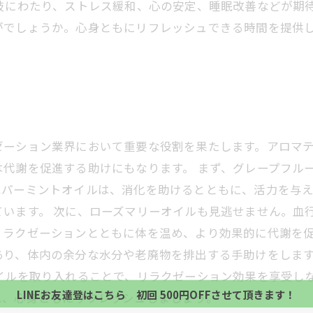
岐にわたり、ストレス緩和、心の安定、睡眠改善などが期
がでしょうか。心身ともにリフレッシュできる時間を提供
。
ゼーション業界において重要な役割を果たします。アロマ
代謝を促進する助けにもなります。 まず、グレープフル
ペパーミントオイルは、消化を助けるとともに、活力を与
います。 次に、ローズマリーオイルも見逃せません。血
当サロンの公式LINE@にお友達登録頂いたお客様は
ラクゼーションとともに体を温め、より効果的に代謝を促
初回 500円OFFさせて頂きます。 既に 追加済の
あり、体内の余分な水分や老廃物を排出する手助けをしま
当サロンの公式LINE@にお友達登録頂いたお客様は
方、不必要な方 お手数ですが、✖印でお閉じ下さい。
オイルを取り入れることで、リラクゼーション効果を享受し
初回 500円OFFさせて頂きます。 既に 追加済の
LINEお友達登はこちら 初回 500円OFFさせて頂きます！
れ、心身ともにリフレッシュしましょう。
方、不必要な方 お手数ですが、✖印でお閉じ下さい。