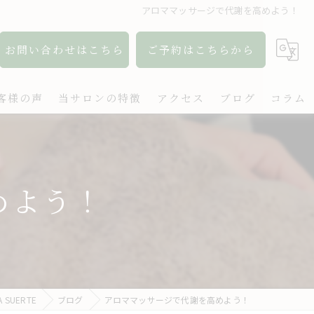
アロママッサージで代謝を高めよう！
お問い合わせはこちら
ご予約はこちらから
客様の声
当サロンの特徴
アクセス
ブログ
コラム
アロマ
リンパ
めよう！
ボディケア
肩こり
出張
SUERTE
ブログ
アロママッサージで代謝を高めよう！