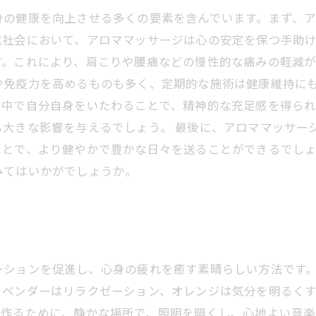
身の健康を向上させる多くの要素を含んでいます。まず、
社会において、アロママッサージは心の安定を保つ手助け
す。これにより、肩こりや腰痛などの慢性的な痛みの軽減が
や免疫力を高めるものも多く、定期的な施術は健康維持にも
の中で自分自身をいたわることで、精神的な充足感を得ら
も大きな影響を与えるでしょう。 最後に、アロママッサー
ことで、より健やかで豊かな日々を送ることができるでし
みてはいかがでしょうか。
ーションを促進し、心身の疲れを癒す素晴らしい方法です
ベンダーはリラクゼーション、オレンジは気分を明るくす
を作るために、静かな場所で、照明を暗くし、心地よい音楽