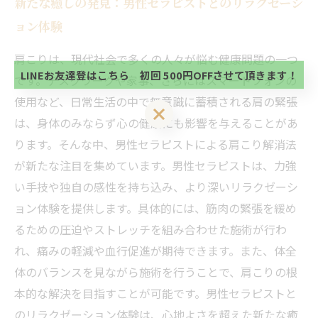
新たな癒しの発見：男性セラピストとのリラクゼーシ
当サロンの公式LINE@にお友達登録頂いたお客様は
初回 500円OFFさせて頂きます。 既に 追加済の
ョン体験
方、不必要な方 お手数ですが、✖印でお閉じ下さ
当サロンの公式LINE@にお友達登録頂いたお客様は
い。
初回 500円OFFさせて頂きます。 既に 追加済の
肩こりは、現代社会で多くの人々が悩む健康問題の一つ
方、不必要な方 お手数ですが、✖印でお閉じ下さ
LINEお友達登はこちら 初回 500円OFFさせて頂きます！
です。デスクワークや家事、さらにはスマートフォンの
い。
使用など、日常生活の中で無意識に蓄積される肩の緊張
LINEお友達登はこちら 初回 500円OFFさせて頂きます！
は、身体のみならず心の健康にも影響を与えることがあ
ります。そんな中、男性セラピストによる肩こり解消法
が新たな注目を集めています。男性セラピストは、力強
い手技や独自の感性を持ち込み、より深いリラクゼーシ
ョン体験を提供します。具体的には、筋肉の緊張を緩め
るための圧迫やストレッチを組み合わせた施術が行わ
れ、痛みの軽減や血行促進が期待できます。また、体全
体のバランスを見ながら施術を行うことで、肩こりの根
本的な解決を目指すことが可能です。男性セラピストと
のリラクゼーション体験は、心地よさを超えた新たな癒