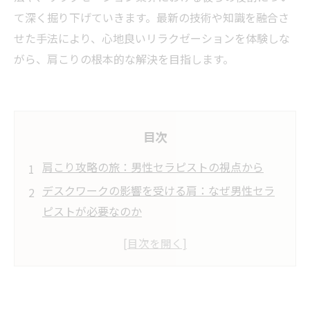
て深く掘り下げていきます。最新の技術や知識を融合さ
せた手法により、心地良いリラクゼーションを体験しな
がら、肩こりの根本的な解決を目指します。
目次
肩こり攻略の旅：男性セラピストの視点から
デスクワークの影響を受ける肩：なぜ男性セラ
ピストが必要なのか
実践！男性セラピストの肩こり解消テクニック
リラクゼーション業界における男性セラピスト
の役割
新たな癒しの発見：男性セラピストとのリラク