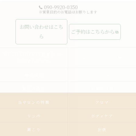
090-9920-0350
※営業目的のお電話はお断りします
お問い合わせはこち
ご予約はこちらから
ら
MUCHASUERTE豊富なコー
ムーチャスエルテの想い
スで癒しの時間
施術内容
メニュー
施術の流れ
お客様の声
当サロンの特徴
アロマ
リンパ
ボディケア
肩こり
出張