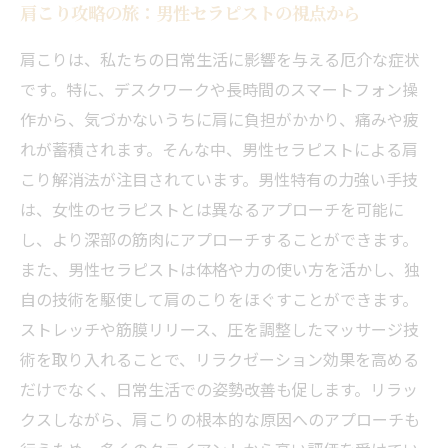
肩こり攻略の旅：男性セラピストの視点から
ゼーション体験
肩の軽さを取り戻す旅の終わり：あなたの健康
肩こりは、私たちの日常生活に影響を与える厄介な症状
への第一歩
です。特に、デスクワークや長時間のスマートフォン操
作から、気づかないうちに肩に負担がかかり、痛みや疲
れが蓄積されます。そんな中、男性セラピストによる肩
こり解消法が注目されています。男性特有の力強い手技
は、女性のセラピストとは異なるアプローチを可能に
し、より深部の筋肉にアプローチすることができます。
また、男性セラピストは体格や力の使い方を活かし、独
自の技術を駆使して肩のこりをほぐすことができます。
ストレッチや筋膜リリース、圧を調整したマッサージ技
術を取り入れることで、リラクゼーション効果を高める
だけでなく、日常生活での姿勢改善も促します。リラッ
クスしながら、肩こりの根本的な原因へのアプローチも