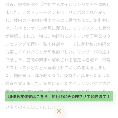
最近、免疫細胞を活性化するオイルリンパケアを体験し
ました。このトリートメントは、リンパの流れを良く
し、体内の老廃物を排出するのに役立ちます。施術中に
は、心地よいオイルが肌に浸透し、リラックスした状態
が持続しました。特に、施術前にスタッフが丁寧なカウ
ンセリングを行い、私の体調やニーズに合わせた施術を
提案してくれたことが印象的でした。マッサージの途中
で感じた、筋肉の緊張が解放される感覚は格別で、日常
のストレスがどんどん解消されていくのを実感しまし
当サロンの公式LINE@にお友達登録頂いたお客様は
た。施術後は、体が軽くなり、免疫力が高まったような
初回 500円OFFさせて頂きます。 既に 追加済の
方、不必要な方 お手数ですが、✖印でお閉じ下さ
感覚を覚えました。実際に受けたオイルリンパケアの効
当サロンの公式LINE@にお友達登録頂いたお客様は
い。
初回 500円OFFさせて頂きます。 既に 追加済の
果は、心と体の両方に良い影響を与えると感じました。
方、不必要な方 お手数ですが、✖印でお閉じ下さ
LINEお友達登はこちら 初回 500円OFFさせて頂きます！
このような体験を通じて、オイルリンパケアの魅力をぜ
い。
ひ多くの人に知ってほしいです。
LINEお友達登はこちら 初回 500円OFFさせて頂きます！