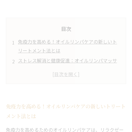
目次
免疫力を高める！オイルリンパケアの新しいト
リートメント法とは
ストレス解消と健康促進：オイルリンパマッサ
ージの魅力
リンパの流れを改善することで得られる心身の
変化
季節の変わり目にこそ試したい！免疫細胞活性
免疫力を高める！オイルリンパケアの新しいトリート
化のヒント
メント法とは
体験談：オイルリンパケアで感じた心地よいひ
ととき
免疫力を高めるためのオイルリンパケアは、リラクゼー