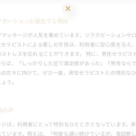
LINEお友達登はこちら 初回 500円OFFさせて頂きます！
クゼーションが進化する理由
ママッサージが人気を集めています。リラクゼーションサ
性セラピストによる癒しの手技は、利用者に安心感を与え
のストレスを忘れることができます。 特に、男性セラピス
からは、「しっかりした圧で満足感があった」「男性なら
元の方々に向けて、ぜひ一度、男性セラピストとの特別な
しょう。
動の声
ージは、利用者にとって特別なひとときとなっています。
れています。例えば、「何度も通い続けているが、毎回新