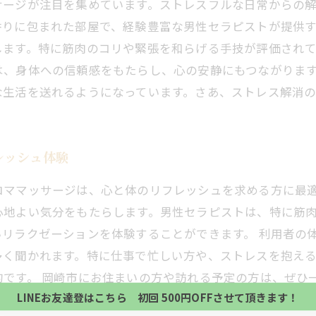
サージが注目を集めています。ストレスフルな日常からの
香りに包まれた部屋で、経験豊富な男性セラピストが提供
します。特に筋肉のコリや緊張を和らげる手技が評価され
は、身体への信頼感をもたらし、心の安静にもつながりま
な生活を送れるようになっています。さあ、ストレス解消
レッシュ体験
ロママッサージは、心と体のリフレッシュを求める方に最
心地よい気分をもたらします。男性セラピストは、特に筋
リラクゼーションを体験することができます。 利用者の
当サロンの公式LINE@にお友達登録頂いたお客様は
初回 500円OFFさせて頂きます。 既に 追加済の
多く聞かれます。特に仕事で忙しい方や、ストレスを抱え
当サロンの公式LINE@にお友達登録頂いたお客様は
方、不必要な方 お手数ですが、✖印でお閉じ下さい。
的です。 岡崎市にお住まいの方や訪れる予定の方は、ぜひ
初回 500円OFFさせて頂きます。 既に 追加済の
LINEお友達登はこちら 初回 500円OFFさせて頂きます！
方、不必要な方 お手数ですが、✖印でお閉じ下さい。