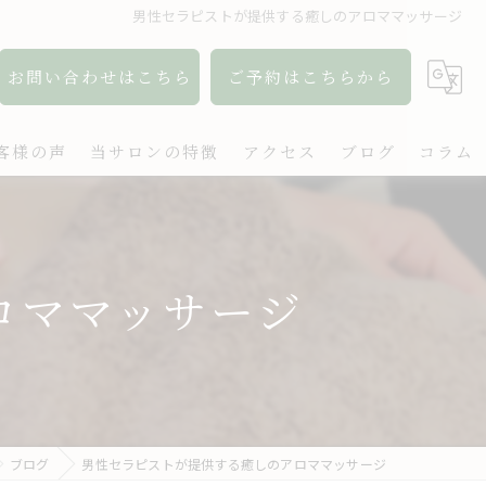
男性セラピストが提供する癒しのアロママッサージ
お問い合わせはこちら
ご予約はこちらから
客様の声
当サロンの特徴
アクセス
ブログ
コラム
アロマ
リンパ
ロママッサージ
ボディケア
肩こり
出張
ブログ
男性セラピストが提供する癒しのアロママッサージ