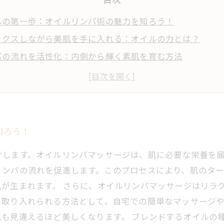
への第一歩：オイルリンパ術の魅力を知ろう！
ックスしながら美肌を手に入れる：オイルの力とは？
パの流れを活性化：内側から輝く素肌を育む方法
ルリンパマッサージのテクニック：あなたに合ったケアを
レス解消と美肌ケア：日常に取り入れるポイント
体の整え方：美肌を育む旅の続き
の自分へ：美肌ライフの始まりを感じる瞬間
知ろう！
介します。オイルリンパマッサージは、肌に必要な栄養を
リンパの流れを促進します。このプロセスにより、肌のタ
が生まれます。 さらに、オイルリンパマッサージはリラ
に取り入れられる方法として、自宅での簡単なマッサージ
も見違えるほど美しくなります。 ブレンドするオイルの