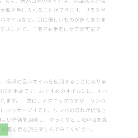
す。特に、天然由来のオイルは、保湿効果が高
く素肌を手に入れることができます。リラクゼ
ホバオイルなど、肌に優しいものが多くありま
を学ぶことで、自宅でも手軽にケアが可能で
は、吸収の良いオイルを使用することにありま
選びが重要です。おすすめのオイルには、ホホ
くれます。 次に、テクニックですが、リンパ
うにマッサージすると、リンパの流れが促進さ
地よい音楽を用意し、ゆっくりとした呼吸を意
、美肌を育む旅を楽しんでみてください。