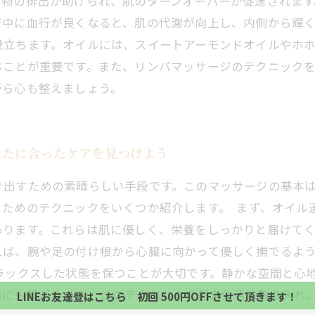
廃物の排出が助けられ、肌のターンオーバーが促進されま
ジ中に血行が良くなると、肌の代謝が向上し、内側から輝
役立ちます。オイルには、スイートアーモンドオイルやホ
ぶことが重要です。また、リンパマッサージのテクニック
がら心も整えましょう。
なたに合ったケアを見つけよう
き出すための素晴らしい手段です。このマッサージの基本
るためのテクニックをいくつか紹介します。 まず、オイル
あります。これらは肌に優しく、栄養をしっかりと届けて
当サロンの公式LINE@にお友達登録頂いたお客様は
初回 500円OFFさせて頂きます。 既に 追加済の
えば、腕や足の付け根から心臓に向かって優しく撫でるよ
当サロンの公式LINE@にお友達登録頂いたお客様は
方、不必要な方 お手数ですが、✖印でお閉じ下さい。
ラックスした状態を保つことが大切です。静かな空間と心
初回 500円OFFさせて頂きます。 既に 追加済の
にも繋がります。 このテクニックを日常生活に取り入れ
LINEお友達登はこちら 初回 500円OFFさせて頂きます！
方、不必要な方 お手数ですが、✖印でお閉じ下さい。