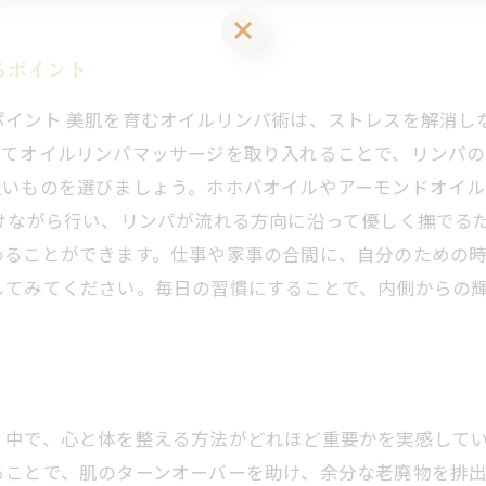
LINEお友達登はこちら 初回 500円OFFさせて頂きます！
るポイント
ポイント 美肌を育むオイルリンパ術は、ストレスを解消し
ってオイルリンパマッサージを取り入れることで、リンパ
良いものを選びましょう。ホホバオイルやアーモンドオイ
けながら行い、リンパが流れる方向に沿って優しく撫でる
めることができます。仕事や家事の合間に、自分のための
してみてください。毎日の習慣にすることで、内側からの
く中で、心と体を整える方法がどれほど重要かを実感して
ることで、肌のターンオーバーを助け、余分な老廃物を排