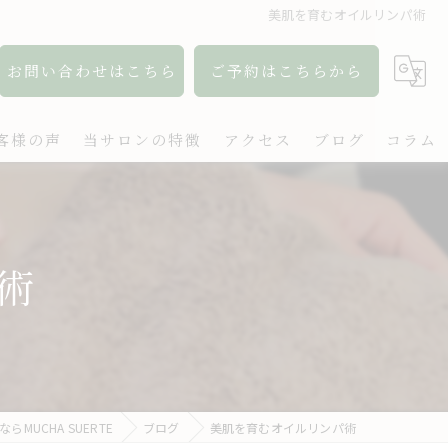
美肌を育むオイルリンパ術
お問い合わせはこちら
ご予約はこちらから
客様の声
当サロンの特徴
アクセス
ブログ
コラム
アロマ
リンパ
術
ボディケア
肩こり
出張
MUCHA SUERTE
ブログ
美肌を育むオイルリンパ術