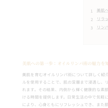
美肌
リラ
リン
オイ
スト
心と
未来
美肌への第一歩：オイルリンパ術の魅力を
美肌を育むオイルリンパ術について詳しく紹
ルを使用することで、肌の深層まで浸透し、
れます。その結果、内側から輝く健康的な素肌
ける時間を提供します。日常生活の中で気軽
により、心身ともにリフレッシュでき、また肌