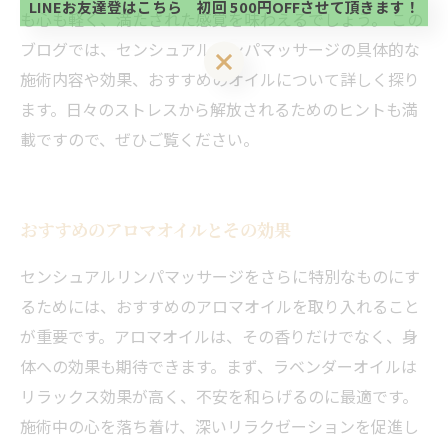
方、不必要な方 お手数ですが、✖印でお閉じ下さ
LINEお友達登はこちら 初回 500円OFFさせて頂きます！
も心も軽く、満たされた感覚を味わえるでしょう。 この
い。
ブログでは、センシュアルリンパマッサージの具体的な
LINEお友達登はこちら 初回 500円OFFさせて頂きます！
施術内容や効果、おすすめのオイルについて詳しく探り
ます。日々のストレスから解放されるためのヒントも満
載ですので、ぜひご覧ください。
おすすめのアロマオイルとその効果
センシュアルリンパマッサージをさらに特別なものにす
るためには、おすすめのアロマオイルを取り入れること
が重要です。アロマオイルは、その香りだけでなく、身
体への効果も期待できます。まず、ラベンダーオイルは
リラックス効果が高く、不安を和らげるのに最適です。
施術中の心を落ち着け、深いリラクゼーションを促進し