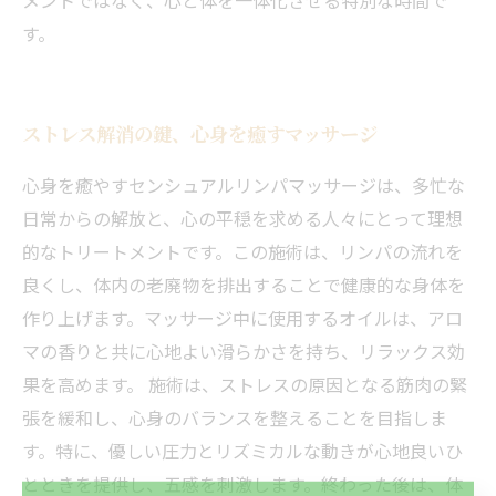
メントではなく、心と体を一体化させる特別な時間で
す。
ストレス解消の鍵、心身を癒すマッサージ
心身を癒やすセンシュアルリンパマッサージは、多忙な
日常からの解放と、心の平穏を求める人々にとって理想
的なトリートメントです。この施術は、リンパの流れを
良くし、体内の老廃物を排出することで健康的な身体を
作り上げます。マッサージ中に使用するオイルは、アロ
マの香りと共に心地よい滑らかさを持ち、リラックス効
果を高めます。 施術は、ストレスの原因となる筋肉の緊
当サロンの公式LINE@にお友達登録頂いたお客様は
張を緩和し、心身のバランスを整えることを目指しま
初回 500円OFFさせて頂きます。 既に 追加済の
方、不必要な方 お手数ですが、✖印でお閉じ下さ
す。特に、優しい圧力とリズミカルな動きが心地良いひ
当サロンの公式LINE@にお友達登録頂いたお客様は
い。
初回 500円OFFさせて頂きます。 既に 追加済の
とときを提供し、五感を刺激します。終わった後は、体