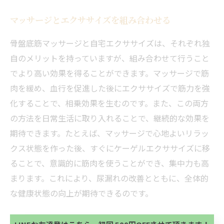
マッサージとエクササイズを組み合わせる
骨盤底筋マッサージと自宅エクササイズは、それぞれ独
自のメリットを持っていますが、組み合わせて行うこと
でより高い効果を得ることができます。マッサージで筋
肉を緩め、血行を促進した後にエクササイズで筋力を強
化することで、相乗効果を生むのです。また、この両方
の方法を日常生活に取り入れることで、継続的な効果を
期待できます。たとえば、マッサージで心地よいリラッ
クス状態を作った後、すぐにケーゲルエクササイズに移
ることで、意識的に筋肉を使うことができ、集中力も高
当サロンの公式LINE@にお友達登録頂いたお客様は
まります。これにより、尿漏れの改善とともに、全体的
初回 500円OFFさせて頂きます。 既に 追加済の
な健康状態の向上が期待できるのです。
方、不必要な方 お手数ですが、✖印でお閉じ下さ
当サロンの公式LINE@にお友達登録頂いたお客様は
い。
初回 500円OFFさせて頂きます。 既に 追加済の
方、不必要な方 お手数ですが、✖印でお閉じ下さ