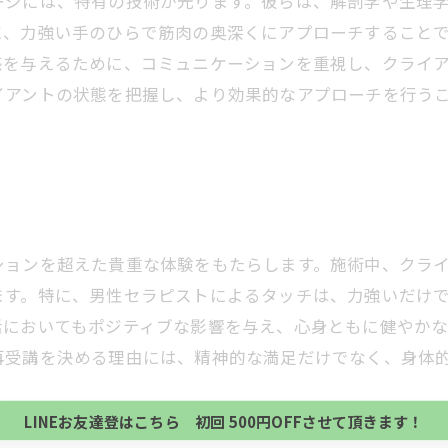
ージには、特有の技術が光ります。彼らは、解剖学や生理
に、力強い手のひらで筋肉の奥深くにアプローチすること
感を与えるために、コミュニケーションを重視し、クライ
イアントの状態を把握し、より効果的なアプローチを行う
ションを超えた貴重な体験をもたらします。施術中、クラ
ます。特に、男性セラピストによるタッチは、力強いだけ
活においてもポジティブな影響を与え、心身ともに健やか
当サロンの公式LINE@にお友達登録頂いたお客様は
初回 500円OFFさせて頂きます。 既に 追加済の
再受講を決める理由には、精神的な満足だけでなく、身体
当サロンの公式LINE@にお友達登録頂いたお客様は
方、不必要な方 お手数ですが、✖印でお閉じ下さい。
初回 500円OFFさせて頂きます。 既に 追加済の
LINEお友達登はこちら 初回 500円OFFさせて頂きます！
方、不必要な方 お手数ですが、✖印でお閉じ下さい。