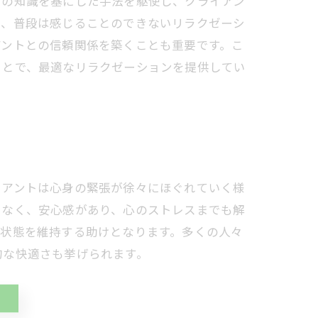
学の知識を基にした手法を駆使し、クライアン
で、普段は感じることのできないリラクゼーシ
アントとの信頼関係を築くことも重要です。こ
ことで、最適なリラクゼーションを提供してい
イアントは心身の緊張が徐々にほぐれていく様
でなく、安心感があり、心のストレスまでも解
な状態を維持する助けとなります。多くの人々
的な快適さも挙げられます。