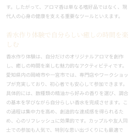
手作り香水体験がもたらすオリジナルの癒
す。したがって、アロマ香は単なる嗜好品ではなく、現
し
代人の心身の健康を支える重要なツールといえます。
愛知県で叶う香り作りワークショップの魅
力
香水作り体験で自分らしい癒しの時間を楽
カップルや友人と楽しむ香りの調合体験と
しむ
は
香水作り体験は、自分だけのオリジナルアロマを創作
香り選びが日々のストレス解消に役立つ理
し、癒しの時間を楽しむ魅力的なアクティビティです。
由
愛知県内の岡崎市や一宮市では、専門店やワークショッ
カップルや友人と体験するアロマの休日
プが充実しており、初心者でも安心して参加できます。
アロマトリートメントで特別な休日を演出
具体的には、数種類の精油から好みの香りを選び、調合
リフレッシュアロママッサージをみんなで
の基本を学びながら自分らしい香水を完成させます。こ
満喫
の過程は集中力を高め、創造的な達成感を得られるた
香水作り体験でカップルや友人と絆を深め
め、心のリフレッシュに効果的です。カップルや友人同
る
士での参加も人気で、特別な思い出づくりにも最適で