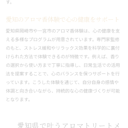
す。
愛知の香り体験プランで思い出づくりをサ
ポート
愛知のアロマ香体験で心の健康をサポート
香りを通じて共有するリラックス時間の魅
力
愛知県岡崎市や一宮市のアロマ香体験は、心の健康を支
日常から離れるアロマ体験のおすすめポイ
える多様なプログラムが用意されています。専門家監修
ント
のもと、ストレス緩和やリラックス効果を科学的に裏付
けられた方法で体験できるのが特徴です。例えば、香り
アロマトリートメントで日常に彩りを
の選択から使い方まで丁寧に指導し、日常生活での活用
アロマトリートメントを日常に取り入れる
法を提案することで、心のバランスを保つサポートを行
方法
っています。こうした体験を通じて、自分自身の感情や
リフレッシュアロママッサージで毎日に癒
体調と向き合いながら、持続的な心の健康づくりが可能
しをプラス
となります。
香水作り体験で生活に香りのアクセントを
愛知の香り体験がもたらす新しい日常の楽
しみ
愛知県で叶うアロマトリートメ