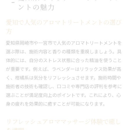
ストレス解消に役立つ香りの選び方と実践
ントの魅力
法
愛知で人気のアロマトリートメントの選び
香りとともに彩る心豊かなライフスタイル
方
愛知の香水作り体験で新たな癒し発見
アロマトリートメントと香水作りで癒しを
愛知県岡崎市や一宮市で人気のアロマトリートメントを
体感
選ぶ際は、施術内容と香りの種類を重視しましょう。具
体的には、自分のストレス状態に合った精油を使うこと
リフレッシュアロママッサージと新しい香
が重要です。例えば、ラベンダーはリラックス効果が高
り体験
く、柑橘系は気分をリフレッシュさせます。施術時間や
愛知の香水作り体験がもたらす自分だけの
施術者の技術も確認し、口コミや専門店の評判を参考に
香り
選ぶことが満足度向上のポイントです。これにより、心
カップルや友人と楽しむ香水作りのポイン
身の疲れを効果的に癒すことが可能になります。
ト
香りの専門店で学ぶ調合技術とリラクゼー
リフレッシュアロママッサージ体験で癒し
ション