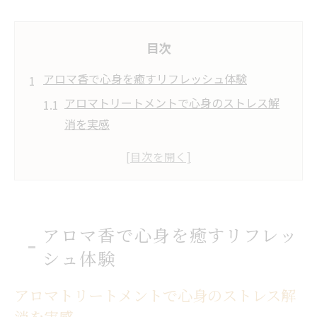
目次
アロマ香で心身を癒すリフレッシュ体験
アロマトリートメントで心身のストレス解
消を実感
リフレッシュアロママッサージの魅力と癒
し効果
香り体験で日常に新しいリズムをもたらす
方法
アロマ香で心身を癒すリフレッ
アロマ香で得られるリラクゼーションの深
シュ体験
い意味
香水作り体験で自分らしい癒しの時間を楽
アロマトリートメントで心身のストレス解
しむ
消を実感