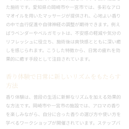
た施術です。愛知県の岡崎市や一宮市では、多彩なアロ
アロマトリートメントがもたらすストレス
マオイルを用いたマッサージが提供され、心地よい香り
解消の秘訣
の中で血行促進や自律神経の調整が期待できます。例え
リフレッシュアロママッサージで心の疲れ
ばラベンダーやベルガモットは、不安感の軽減や気分の
をリセット
リフレッシュに役立ち、施術後は爽快感とともに深い癒
香水作り体験でストレスと向き合う新しい
しを感じられます。こうした特徴から、日常の疲れを効
提案
果的に癒す手段として注目されています。
香り選びがストレス対策に与える影響とは
愛知の香水作り体験で心のリフレッシュを
香り体験で日常に新しいリズムをもたらす
実感
方法
香りの効果を活かしたセルフケアのはじめ
香り体験は、普段の生活に新鮮なリズムを加える効果的
方
な方法です。岡崎市や一宮市の施設では、アロマの香り
リフレッシュアロママッサージの効果とは
を楽しみながら、自分に合った香りの選び方や使い方を
アロマトリートメントで得られるリフレッ
学べるワークショップが開催されています。ステップバ
シュ効果