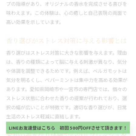
プの指導があり、オリジナルの香水を完成させる喜びを
味わえます。この体験は、心の癒しと自己表現の両面で
高い効果を示しています。
香り選びがストレス対策に与える影響とは
香り選びはストレス対策に大きな影響を与えます。理由
は、香りの種類によって脳に与える刺激が異なり、気分
や体調を調整できるためです。例えば、ベルガモットは
気分を明るくし、ペパーミントは集中力を高める効果が
あります。愛知県岡崎市や一宮市の専門店では、個々の
ストレス状態に合わせた香りの提案が行われており、選
当サロンの公式LINE@にお友達登録頂いたお客様は
初回 500円OFFさせて頂きます。 既に 追加済の
択の幅が広いことが特徴です。適切な香り選びが、日常
方、不必要な方 お手数ですが、✖印でお閉じ下さ
当サロンの公式LINE@にお友達登録頂いたお客様は
生活のストレス軽減に直結します。
い。
初回 500円OFFさせて頂きます。 既に 追加済の
方、不必要な方 お手数ですが、✖印でお閉じ下さ
LINEお友達登はこちら 初回 500円OFFさせて頂きます！
い。
愛知の香水作り体験で心のリフレッシュを