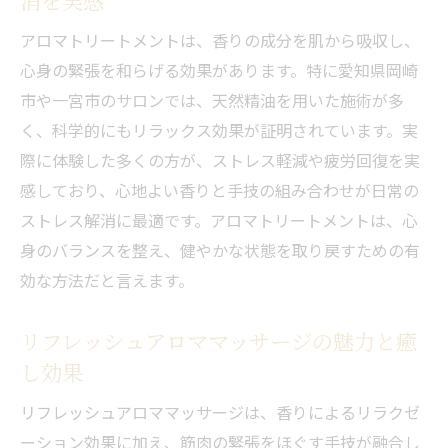
愛知のアロマ香体験で心の健康をサポート
アロマトリートメントは、香りの成分を肌から吸収し、
愛知県で叶うアロマトリートメントの魅力
心身の緊張を和らげる効果があります。特に愛知県岡崎
愛知で人気のアロマトリートメントの選び
市や一宮市のサロンでは、天然精油を用いた施術が多
方
く、科学的にもリラックス効果が証明されています。実
リフレッシュアロママッサージ体験で癒し
際に体験した多くの方が、ストレス軽減や疲労回復を実
を満喫
感しており、心地よい香りと手技の組み合わせが日常の
香水作り体験とともに楽しむストレス解消
ストレス解消に最適です。アロマトリートメントは、心
法
身のバランスを整え、健やかな状態を取り戻すための有
愛知県の専門店で香りを学ぶ充実プラン
効な方法だと言えます。
カップルや友人と楽しめるアロマ体験の特
リフレッシュアロママッサージの魅力と癒
徴
し効果
香りの力で心身のバランスを整えるポイン
ト
リフレッシュアロママッサージは、香りによるリラクゼ
ストレス解消なら香りの力に注目
ーション効果に加え、筋肉の緊張をほぐす手技が融合し