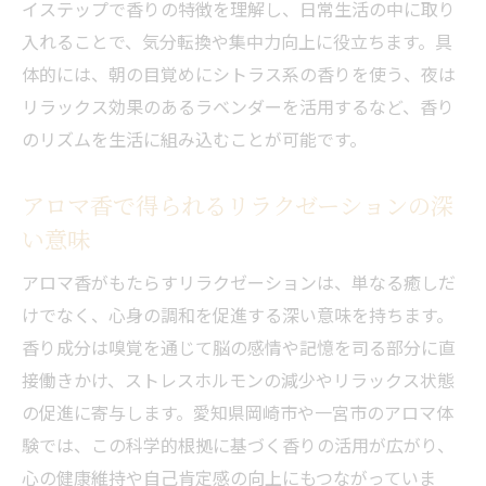
イステップで香りの特徴を理解し、日常生活の中に取り
ストレス解消を目指すマッサージの魅力と
入れることで、気分転換や集中力向上に役立ちます。具
体験談
体的には、朝の目覚めにシトラス系の香りを使う、夜は
リフレッシュアロママッサージの具体的な
リラックス効果のあるラベンダーを活用するなど、香り
流れ
のリズムを生活に組み込むことが可能です。
香りの種類と心身への影響を徹底解説
アロマ香で得られるリラクゼーションの深
愛知で体験できるマッサージの最新トレン
い意味
ド
香水作り体験と合わせて楽しむ癒しの時間
アロマ香がもたらすリラクゼーションは、単なる癒しだ
自分だけの香り作りに挑戦する楽しみ
けでなく、心身の調和を促進する深い意味を持ちます。
香り成分は嗅覚を通じて脳の感情や記憶を司る部分に直
アロマトリートメントで自分好みの香りを
接働きかけ、ストレスホルモンの減少やリラックス状態
発見
の促進に寄与します。愛知県岡崎市や一宮市のアロマ体
リフレッシュアロママッサージと香水作り
験では、この科学的根拠に基づく香りの活用が広がり、
の融合体験
心の健康維持や自己肯定感の向上にもつながっていま