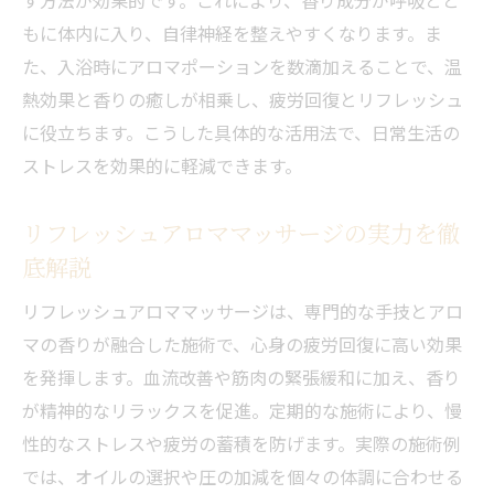
す方法が効果的です。これにより、香り成分が呼吸とと
リフレッシュアロママッサージが人気の理
もに体内に入り、自律神経を整えやすくなります。ま
由を解説
た、入浴時にアロマポーションを数滴加えることで、温
アロマポーションの香りで気分転換するコ
熱効果と香りの癒しが相乗し、疲労回復とリフレッシュ
ツ
に役立ちます。こうした具体的な活用法で、日常生活の
ストレスを効果的に軽減できます。
ストレス解消効果が期待できるマッサージ
手法
リフレッシュアロママッサージの実力を徹
アロママッサージを選ぶ際のポイントと注
底解説
意点
心身のバランスを整えるリフレッシュ習慣
リフレッシュアロママッサージは、専門的な手技とアロ
の始め方
マの香りが融合した施術で、心身の疲労回復に高い効果
を発揮します。血流改善や筋肉の緊張緩和に加え、香り
忙しい毎日にアロマトリートメントを取り入れ
が精神的なリラックスを促進。定期的な施術により、慢
る方法
性的なストレスや疲労の蓄積を防げます。実際の施術例
短時間でできるアロマトリートメントの実
では、オイルの選択や圧の加減を個々の体調に合わせる
践法