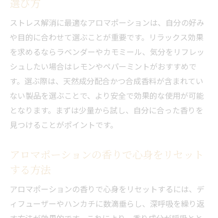
選び方
リフレッシュアロママッサージの香り選び
ストレス解消に最適なアロマポーションは、自分の好み
のポイント
や目的に合わせて選ぶことが重要です。リラックス効果
アロマトリートメントで体感する穏やかな
を求めるならラベンダーやカモミール、気分をリフレッ
癒し
シュしたい場合はレモンやペパーミントがおすすめで
自然派アロマがもたらす安心感とリラック
す。選ぶ際は、天然成分配合かつ合成香料が含まれてい
ス効果
ない製品を選ぶことで、より安全で効果的な使用が可能
アロマポーションを選ぶ際の自然派重視ポ
となります。まずは少量から試し、自分に合った香りを
イント
見つけることがポイントです。
ストレス解消にこだわる方へアロマトリー
トメントのすすめ
アロマポーションの香りで心身をリセット
する方法
リフレッシュしたいならアロママッサージを選
ぶ理由
アロマポーションの香りで心身をリセットするには、デ
アロマトリートメントで日常のストレスを
ィフューザーやハンカチに数滴垂らし、深呼吸を繰り返
軽減する方法