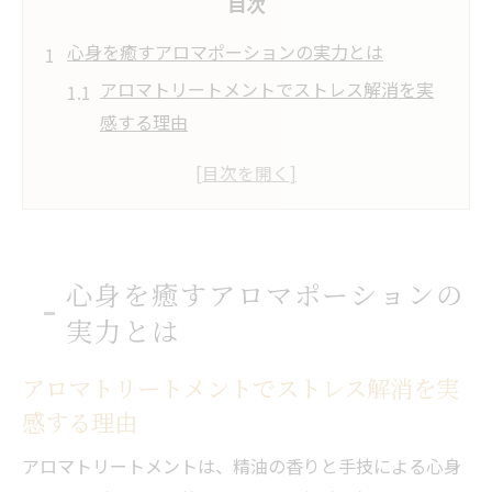
目次
心身を癒すアロマポーションの実力とは
アロマトリートメントでストレス解消を実
感する理由
リフレッシュアロママッサージの魅力と効
果的な活用法
アロマポーションがもたらす自然な癒し体
験の特徴
心身を癒すアロマポーションの
ストレス解消に最適なアロマポーションの
実力とは
選び方
アロマポーションの香りで心身をリセット
アロマトリートメントでストレス解消を実
する方法
感する理由
リフレッシュアロママッサージの実力を徹
アロマトリートメントは、精油の香りと手技による心身
底解説