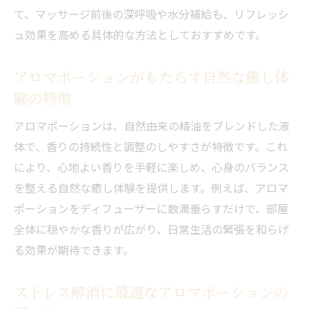
て、マッサージ前後の深呼吸や水分補給も、リフレッシ
流れと効果
ュ効果を高める具体的な方法としておすすめです。
アロマトリートメントでストレス解消を目
指すコツ
アロマポーションがもたらす自然な癒し体
香りの種類で変わるリフレッシュ体験のポ
験の特徴
イント
アロマポーションは、自然由来の精油をブレンドした液
アロマポーションを使った実践的なマッサ
体で、香りの持続性と調整のしやすさが特徴です。これ
ージ方法
により、心地よい香りを手軽に楽しめ、心身のバランス
心身を整えるリフレッシュアロママッサー
を整える自然な癒し体験を提供します。例えば、アロマ
ジの魅力
ポーションをディフューザーに数滴垂らすだけで、部屋
ストレス解消に効く香りの選び方と組み合
全体に穏やかな香りが広がり、日常生活の緊張を和らげ
わせ術
る効果が期待できます。
自然派アロマポーションがもたらす癒しの秘密
自然由来のアロマポーションでストレス解
ストレス解消に最適なアロマポーションの
消を目指す