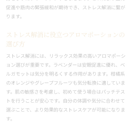
促進や筋肉の緊張緩和が期待でき、ストレス解消に繋が
アロマポーションで家族のストレス解消を
ります。
叶える方法
家族の健康管理に役立つアロマ活用のコツ
ストレス解消に役立つアロマポーションの
家族団らんにぴったりのリフレッシュアイ
選び方
デア
ストレス解消には、リラックス効果の高いアロマポーシ
みんなで癒されるアロマポーションの使い
ョン選びが重要です。ラベンダーは安眠促進に優れ、ベ
方
ルガモットは気分を明るくする作用があります。柑橘系
アロマトリートメントで穏やかな日々を手に入
のオレンジやグレープフルーツも気分転換に適していま
れる
す。肌の敏感さを考慮し、初めて使う場合はパッチテス
アロマトリートメントで穏やかな毎日を実
トを行うことが安心です。自分の体調や気分に合わせて
現するポイント
選ぶことで、より効果的なストレスケアが可能になりま
ストレス解消とリフレッシュのためのアロ
す。
マ活用法
アロママッサージで心身のバランスを整え