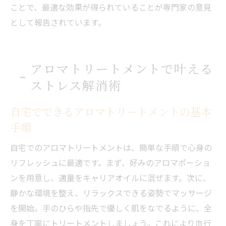
ことで、最適な効果が得られていることが専門家の意見
ストレス解消に役立つアロマポーション活
として報告されています。
用アイデア
リフレッシュアロママッサージの時短テク
ニック
アロマトリートメントで叶える
忙しい人におすすめのアロマトリートメン
ストレス解消術
ト習慣
自宅でできるアロマトリートメントの基本
アロマポーションを手軽に使う工夫とポイ
ント
手順
毎日に癒しをプラスするアロマ活用術
自宅でのアロマトリートメントは、簡単な手順で心身の
家族みんなで楽しむアロマポーション活用術
リフレッシュに最適です。まず、好みのアロマポーショ
家族で楽しめるリフレッシュアロママッサ
ンを用意し、適量をキャリアオイルに混ぜます。次に、
ージの提案
静かな環境を整え、リラックスできる姿勢でマッサージ
を開始。手のひらや指先で優しく肌をなでるように、全
子どもから大人まで安心できるアロマトリ
身を丁寧にトリートメントしましょう。これにより血行
ートメント