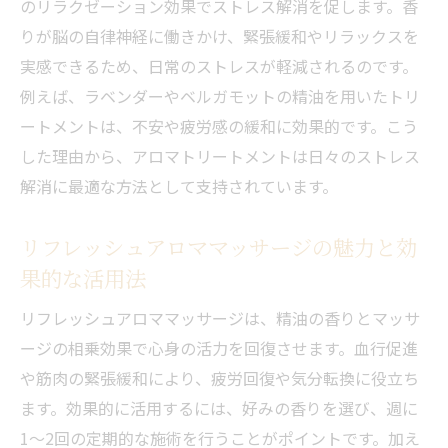
のリラクゼーション効果でストレス解消を促します。香
アロマトリートメントで叶えるストレス解消術
りが脳の自律神経に働きかけ、緊張緩和やリラックスを
自宅でできるアロマトリートメントの基本
実感できるため、日常のストレスが軽減されるのです。
手順
例えば、ラベンダーやベルガモットの精油を用いたトリ
ストレス解消に役立つアロマポーションの
ートメントは、不安や疲労感の緩和に効果的です。こう
選び方
した理由から、アロマトリートメントは日々のストレス
リフレッシュアロママッサージで心も体も
解消に最適な方法として支持されています。
軽やかに
リフレッシュアロママッサージの魅力と効
アロマトリートメントの香りの効果を最大
限に活かすコツ
果的な活用法
日常生活に溶け込むアロマトリートメント
リフレッシュアロママッサージは、精油の香りとマッサ
活用術
ージの相乗効果で心身の活力を回復させます。血行促進
アロマポーションで感じる深い癒しの時間
や筋肉の緊張緩和により、疲労回復や気分転換に役立ち
香りの力でリフレッシュアロママッサージ体験
ます。効果的に活用するには、好みの香りを選び、週に
1〜2回の定期的な施術を行うことがポイントです。加え
リフレッシュアロママッサージの具体的な