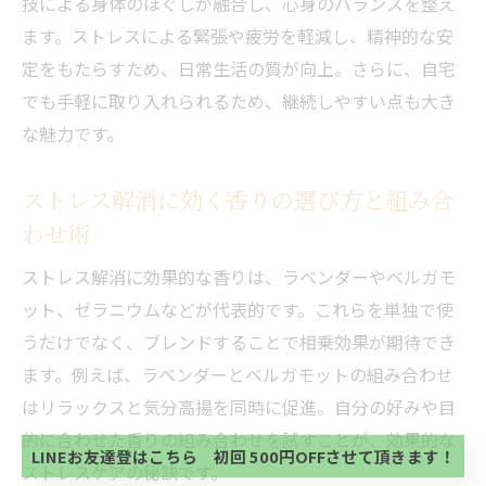
技による身体のほぐしが融合し、心身のバランスを整え
ます。ストレスによる緊張や疲労を軽減し、精神的な安
定をもたらすため、日常生活の質が向上。さらに、自宅
でも手軽に取り入れられるため、継続しやすい点も大き
な魅力です。
ストレス解消に効く香りの選び方と組み合
わせ術
ストレス解消に効果的な香りは、ラベンダーやベルガモ
ット、ゼラニウムなどが代表的です。これらを単独で使
うだけでなく、ブレンドすることで相乗効果が期待でき
当サロンの公式LINE@にお友達登録頂いたお客様は
ます。例えば、ラベンダーとベルガモットの組み合わせ
初回 500円OFFさせて頂きます。 既に 追加済の
方、不必要な方 お手数ですが、✖印でお閉じ下さ
はリラックスと気分高揚を同時に促進。自分の好みや目
当サロンの公式LINE@にお友達登録頂いたお客様は
い。
初回 500円OFFさせて頂きます。 既に 追加済の
的に合わせた香りの組み合わせを試すことが、効果的な
方、不必要な方 お手数ですが、✖印でお閉じ下さ
LINEお友達登はこちら 初回 500円OFFさせて頂きます！
ストレスケアの秘訣です。
い。