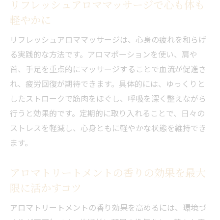
リフレッシュアロママッサージで心も体も
るコツ
軽やかに
アロマポーションがもたらす日々の癒し効
リフレッシュアロママッサージは、心身の疲れを和らげ
果
る実践的な方法です。アロマポーションを使い、肩や
リフレッシュアロママッサージで前向きな
首、手足を重点的にマッサージすることで血流が促進さ
気分を育む
れ、疲労回復が期待できます。具体的には、ゆっくりと
継続的なアロマ習慣がもたらす心穏やかな
したストロークで筋肉をほぐし、呼吸を深く整えながら
生活
行うと効果的です。定期的に取り入れることで、日々の
ストレスを軽減し、心身ともに軽やかな状態を維持でき
ます。
アロマトリートメントの香りの効果を最大
限に活かすコツ
アロマトリートメントの香り効果を高めるには、環境づ