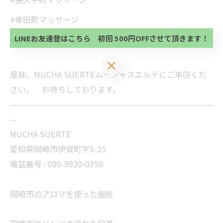
初回 500円OFFさせて頂きます。 既に 追加済の
方、不必要な方 お手数ですが、✖印でお閉じ下さ
当サロンの公式LINE@にお友達登録頂いたお客様は
#幸田町マッサージ
い。
初回 500円OFFさせて頂きます。 既に 追加済の
方、不必要な方 お手数ですが、✖印でお閉じ下さ
LINEお友達登はこちら 初回 500円OFFさせて頂きます！
#豊橋市マッサージ
い。
LINEお友達登はこちら 初回 500円OFFさせて頂きます！
是非、MUCHA SUERTEムーチャスエルテにご来店くだ
さい。 お待ちしております。
--------------------------------------------------------------------
--
MUCHA SUERTE
愛知県岡崎市伊賀町字3-25
電話番号 :
090-9920-0350
岡崎市のアロマを使った施術