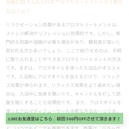
気軽に取り入れられるアロマトリートメントの手軽な
方法とは？
リラクゼーション効果があるアロマトリートメントは、
ストレス解消やリフレッシュに効果的です。しかし、専
門的な知識や設備が必要な場合があり、難易度が高いと
思われる方も多いでしょう。 ここで紹介するのは、手軽
に取り入れることができるアロマトリートメントの方法
です。まずは、アロマオイルを使った入浴法がオススメ
です。入浴剤にアロマオイルを加えるだけで、リラック
ス効果が得られます。リラックス効果をより高めたい場
当サロンの公式LINE@にお友達登録頂いたお客様は
合は、入浴中に音楽を聴いたり、キャンドルを灯して部
初回 500円OFFさせて頂きます。 既に 追加済の
屋を暗くすることも効果的です。 また、アロマオイルを
方、不必要な方 お手数ですが、✖印でお閉じ下さ
当サロンの公式LINE@にお友達登録頂いたお客様は
い。
使ったアロマディフューザーも手軽な方法の一つです。
初回 500円OFFさせて頂きます。 既に 追加済の
方、不必要な方 お手数ですが、✖印でお閉じ下さ
LINEお友達登はこちら 初回 500円OFFさせて頂きます！
簡単に使えるタイプもあり、リビングや寝室、仕事場な
い。
ど、いつでもどこでも使用できます。効果は、リラック