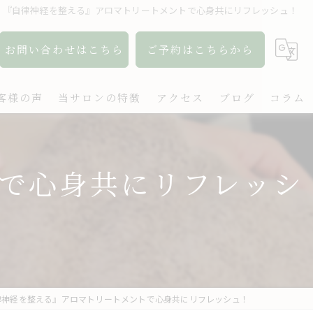
『自律神経を整える』アロマトリートメントで心身共にリフレッシュ！
お問い合わせはこちら
ご予約はこちらから
客様の声
当サロンの特徴
アクセス
ブログ
コラム
アロマ
で心身共にリフレッシ
リンパ
ボディケア
肩こり
出張
律神経を整える』アロマトリートメントで心身共にリフレッシュ！