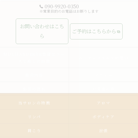
090-9920-0350
※営業目的のお電話はお断りします
お問い合わせはこち
ご予約はこちらから
ら
MUCHASUERTE豊富なコー
ムーチャスエルテの想い
スで癒しの時間
施術内容
メニュー
施術の流れ
お客様の声
当サロンの特徴
アロマ
リンパ
ボディケア
肩こり
出張