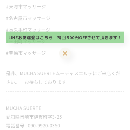
#東海市マッサージ
当サロンの公式LINE@にお友達登録頂いたお客様は
初回 500円OFFさせて頂きます。 既に 追加済の
#名古屋市マッサージ
方、不必要な方 お手数ですが、✖印でお閉じ下さ
当サロンの公式LINE@にお友達登録頂いたお客様は
い。
#長久手町マッサージ
初回 500円OFFさせて頂きます。 既に 追加済の
方、不必要な方 お手数ですが、✖印でお閉じ下さ
LINEお友達登はこちら 初回 500円OFFさせて頂きます！
#幸田町マッサージ
い。
LINEお友達登はこちら 初回 500円OFFさせて頂きます！
#豊橋市マッサージ
是非、MUCHA SUERTEムーチャスエルテにご来店くだ
さい。 お待ちしております。
--------------------------------------------------------------------
--
MUCHA SUERTE
愛知県岡崎市伊賀町字3-25
電話番号 :
090-9920-0350