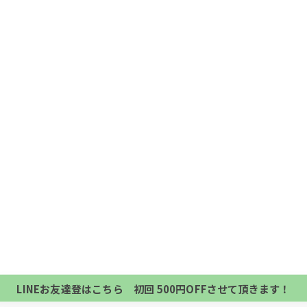
当サロンの公式LINE@にお友達登録頂いたお客様は
初回 500円OFFさせて頂きます。 既に 追加済の
当サロンの公式LINE@にお友達登録頂いたお客様は
方、不必要な方 お手数ですが、✖印でお閉じ下さい。
初回 500円OFFさせて頂きます。 既に 追加済の
LINEお友達登はこちら 初回 500円OFFさせて頂きます！
方、不必要な方 お手数ですが、✖印でお閉じ下さい。