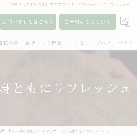
主婦におすすめの癒しアロママッサージで心身ともにリフレッシュ
お問い合わせはこちら
ご予約はこちらから
客様の声
当サロンの特徴
アクセス
ブログ
コラム
アロマ
リンパ
身ともにリフレッシュ
ボディケア
肩こり
出張
主婦におすすめの癒しアロママッサージで心身ともにリフレッシュ