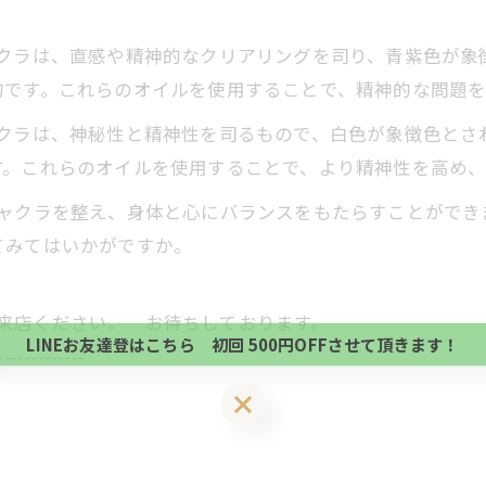
クラは、直感や精神的なクリアリングを司り、青紫色が象
的です。これらのオイルを使用することで、精神的な問題を
クラは、神秘性と精神性を司るもので、白色が象徴色とさ
す。これらのオイルを使用することで、より精神性を高め、
ャクラを整え、身体と心にバランスをもたらすことができ
てみてはいかがですか。
当サロンの公式LINE@にお友達登録頂いたお客様は
初回 500円OFFさせて頂きます。 既に 追加済の
当サロンの公式LINE@にお友達登録頂いたお客様は
方、不必要な方 お手数ですが、✖印でお閉じ下さい。
にご来店ください。 お待ちしております。
初回 500円OFFさせて頂きます。 既に 追加済の
LINEお友達登はこちら 初回 500円OFFさせて頂きます！
-------------
方、不必要な方 お手数ですが、✖印でお閉じ下さい。
LINEお友達登はこちら 初回 500円OFFさせて頂きます！