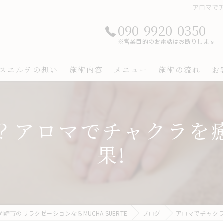
アロマで
090-9920-0350
※営業目的のお電話はお断りします
スエルテの想い
施術内容
メニュー
施術の流れ
お
？アロマでチャクラを
果!
岡崎市のリラクゼーションならMUCHA SUERTE
ブログ
アロマでチャク