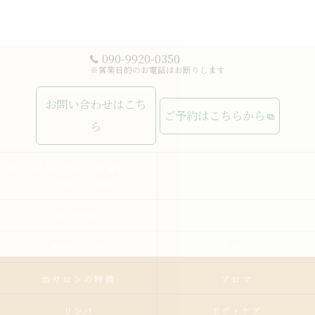
090-9920-0350
※営業目的のお電話はお断りします
お問い合わせはこち
ご予約はこちらから
ら
MUCHASUERTE豊富なコー
ムーチャスエルテの想い
スで癒しの時間
施術内容
メニュー
施術の流れ
お客様の声
当サロンの特徴
アロマ
リンパ
ボディケア