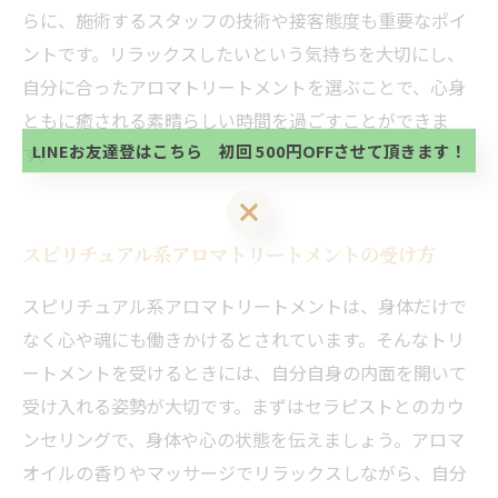
らに、施術するスタッフの技術や接客態度も重要なポイ
当サロンの公式LINE@にお友達登録頂いたお客様は
ントです。リラックスしたいという気持ちを大切にし、
初回 500円OFFさせて頂きます。 既に 追加済の
自分に合ったアロマトリートメントを選ぶことで、心身
方、不必要な方 お手数ですが、✖印でお閉じ下さ
当サロンの公式LINE@にお友達登録頂いたお客様は
い。
ともに癒される素晴らしい時間を過ごすことができま
初回 500円OFFさせて頂きます。 既に 追加済の
方、不必要な方 お手数ですが、✖印でお閉じ下さ
LINEお友達登はこちら 初回 500円OFFさせて頂きます！
す。
い。
LINEお友達登はこちら 初回 500円OFFさせて頂きます！
スピリチュアル系アロマトリートメントの受け方
スピリチュアル系アロマトリートメントは、身体だけで
なく心や魂にも働きかけるとされています。そんなトリ
ートメントを受けるときには、自分自身の内面を開いて
受け入れる姿勢が大切です。まずはセラピストとのカウ
ンセリングで、身体や心の状態を伝えましょう。アロマ
オイルの香りやマッサージでリラックスしながら、自分