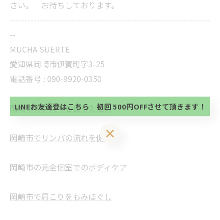
さい。 お待ちしております。
--------------------------------------------------------------------
--
MUCHA SUERTE
当サロンの公式LINE@にお友達登録頂いたお客様は
愛知県岡崎市伊賀町字3-25
初回 500円OFFさせて頂きます。 既に 追加済の
電話番号 :
090-9920-0350
方、不必要な方 お手数ですが、✖印でお閉じ下さ
当サロンの公式LINE@にお友達登録頂いたお客様は
い。
初回 500円OFFさせて頂きます。 既に 追加済の
方、不必要な方 お手数ですが、✖印でお閉じ下さ
LINEお友達登はこちら 初回 500円OFFさせて頂きます！
岡崎市のアロマを使った施術
い。
LINEお友達登はこちら 初回 500円OFFさせて頂きます！
岡崎市でリンパの流れを促進
岡崎市の完全個室でのボディケア
岡崎市で肩こりをもみほぐし