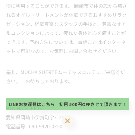
得に利用することができます。 岡崎市で体の芯から癒さ
れるオイルトリートメントが体験できるおすすめリラク
ゼーション。経験豊富なスタッフの手技と、豊富なオイ
ルコレクションによって、疲れた身体と心を癒すことが
できます。予約方法については、電話またはインターネ
ットで可能なので、お気軽にお問い合わせください。
是非、MUCHA SUERTEムーチャスエルテにご来店くだ
当サロンの公式LINE@にお友達登録頂いたお客様は
さい。 お待ちしております。
初回 500円OFFさせて頂きます。 既に 追加済の
方、不必要な方 お手数ですが、✖印でお閉じ下さ
--------------------------------------------------------------------
当サロンの公式LINE@にお友達登録頂いたお客様は
い。
初回 500円OFFさせて頂きます。 既に 追加済の
--
方、不必要な方 お手数ですが、✖印でお閉じ下さ
LINEお友達登はこちら 初回 500円OFFさせて頂きます！
MUCHA SUERTE
い。
愛知県岡崎市伊賀町字3-25
LINEお友達登はこちら 初回 500円OFFさせて頂きます！
電話番号 :
090-9920-0350