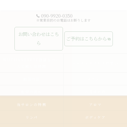
090-9920-0350
※営業目的のお電話はお断りします
お問い合わせはこち
ご予約はこちらから
ら
MUCHASUERTE豊富なコー
ムーチャスエルテの想い
スで癒しの時間
施術内容
メニュー
施術の流れ
お客様の声
当サロンの特徴
アロマ
リンパ
ボディケア