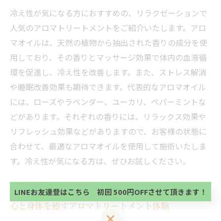
冷え性が気になる方におすすめの、リラクゼーションで
人気のアロマトリートメントをご紹介いたします。アロ
マオイルは、天然の植物から抽出された香りの成分を使
用しており、その香りとマッサージ効果で体内の血液循
環を促進し、冷え性を改善します。また、ストレス解消
や睡眠改善効果も期待できます。代表的なアロマオイル
には、ローズやラベンダー、ユーカリ、ペパーミントな
どがあります。それぞれの香りには、リラックス効果や
リフレッシュ効果などがありますので、お客様の状態に
当サロンの公式LINE@にお友達登録頂いたお客様は
合わせて、最適なアロマオイルを使用して施術いたしま
初回 500円OFFさせて頂きます。 既に 追加済の
す。冷え性が気になる方は、ぜひお試しください。
方、不必要な方 お手数ですが、✖印でお閉じ下さ
当サロンの公式LINE@にお友達登録頂いたお客様は
い。
初回 500円OFFさせて頂きます。 既に 追加済の
方、不必要な方 お手数ですが、✖印でお閉じ下さ
LINEお友達登はこちら 初回 500円OFFさせて頂きます！
い。
心と身体を癒すアロマトリートメント体験
LINEお友達登はこちら 初回 500円OFFさせて頂きます！