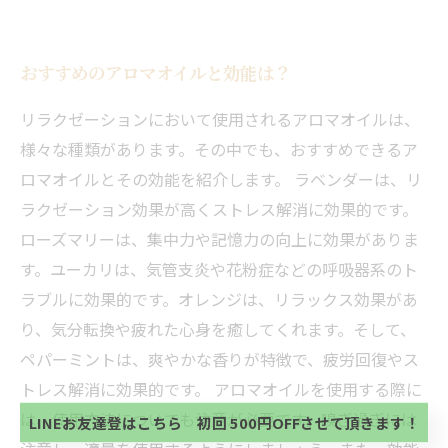
おすすめのアロマオイルと効能は？
リラクゼーションにおいて使用されるアロマオイルは、
様々な種類があります。その中でも、おすすめできるア
ロマオイルとその効能を紹介します。 ラベンダーは、リ
ラクゼーション効果が高くストレス解消に効果的です。
ローズマリーは、集中力や記憶力の向上に効果がありま
す。ユーカリは、気管支炎や花粉症などの呼吸器系のト
ラブルに効果的です。オレンジは、リラックス効果があ
当サロンの公式LINE@にお友達登録頂いたお客様は
り、気分転換や疲れた心身を癒してくれます。そして、
初回 500円OFFさせて頂きます。 既に 追加済の
ペパーミントは、爽やかな香りが特徴で、疲労回復やス
方、不必要な方 お手数ですが、✖印でお閉じ下さ
当サロンの公式LINE@にお友達登録頂いたお客様は
い。
トレス解消に効果的です。 アロマオイルを使用する際に
初回 500円OFFさせて頂きます。 既に 追加済の
方、不必要な方 お手数ですが、✖印でお閉じ下さ
は、使用方法についても注意が必要です。嗅ぎ過ぎには
LINEお友達登はこちら 初回 500円OFFさせて頂きます！
い。