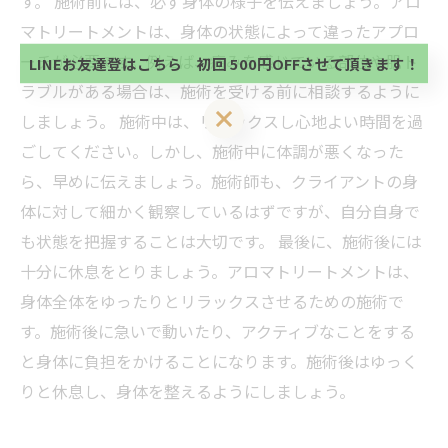
す。 施術前には、必ず身体の様子を伝えましょう。アロ
方、不必要な方 お手数ですが、✖印でお閉じ下さ
当サロンの公式LINE@にお友達登録頂いたお客様は
い。
マトリートメントは、身体の状態によって違ったアプロ
初回 500円OFFさせて頂きます。 既に 追加済の
方、不必要な方 お手数ですが、✖印でお閉じ下さ
ーチが必要です。例えば、痛みを感じている部位や肌ト
LINEお友達登はこちら 初回 500円OFFさせて頂きます！
い。
ラブルがある場合は、施術を受ける前に相談するように
LINEお友達登はこちら 初回 500円OFFさせて頂きます！
しましょう。 施術中は、リラックスし心地よい時間を過
ごしてください。しかし、施術中に体調が悪くなった
ら、早めに伝えましょう。施術師も、クライアントの身
体に対して細かく観察しているはずですが、自分自身で
も状態を把握することは大切です。 最後に、施術後には
十分に休息をとりましょう。アロマトリートメントは、
身体全体をゆったりとリラックスさせるための施術で
す。施術後に急いで動いたり、アクティブなことをする
と身体に負担をかけることになります。施術後はゆっく
りと休息し、身体を整えるようにしましょう。