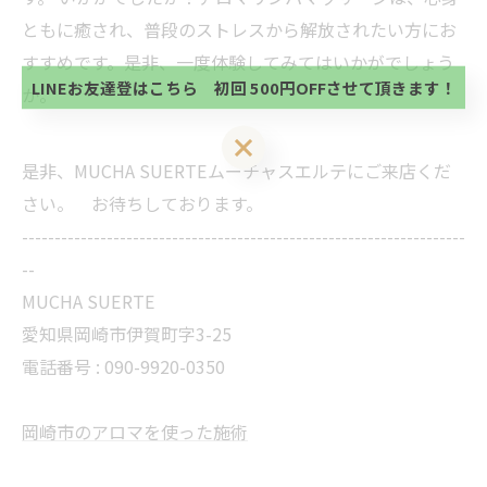
初回 500円OFFさせて頂きます。 既に 追加済の
方、不必要な方 お手数ですが、✖印でお閉じ下さ
ともに癒され、普段のストレスから解放されたい方にお
当サロンの公式LINE@にお友達登録頂いたお客様は
い。
初回 500円OFFさせて頂きます。 既に 追加済の
すすめです。是非、一度体験してみてはいかがでしょう
方、不必要な方 お手数ですが、✖印でお閉じ下さ
LINEお友達登はこちら 初回 500円OFFさせて頂きます！
か。
い。
LINEお友達登はこちら 初回 500円OFFさせて頂きます！
是非、MUCHA SUERTEムーチャスエルテにご来店くだ
さい。 お待ちしております。
--------------------------------------------------------------------
--
MUCHA SUERTE
愛知県岡崎市伊賀町字3-25
電話番号 :
090-9920-0350
岡崎市のアロマを使った施術