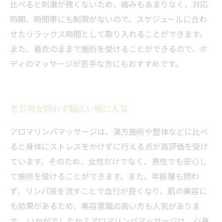
比べると刺激が強くないため、痛みもあまりなく、対応
時期、時間帯にも制限がないので、スケジュールに合わ
せたリラックス時間として取り入れることができます。
また、着衣のままで施術を受けることができるので、ボ
ディのマッサージが苦手な方にもおすすめです。
老若男女問わず幅広い層に人気
アロマリンパマッサージは、漢方施術や整体などに比べ
ると身体にストレスをかけずに行える点が高評価を受け
ています。そのため、女性だけでなく、男性でも安心し
て施術を受けることができます。また、年齢層も問わ
ず、リンパ液を流すことで血行が良くなり、肌の美容に
も効果があるため、美容意識の高い方も人気がありま
当サロンの公式LINE@にお友達登録頂いたお客様は
す。 いかがでしたか？アロマリンパマッサージは、心身