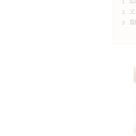
心
マ
究
ア
心