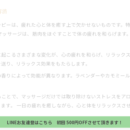
解消
ラピーは、疲れた心と体を癒す上で欠かせないものです。
マッサージは、筋肉をほぐすことで体の疲れを和らげます
起こるさまざまな変化が、心の疲れを和らげ、リラックス
を送り、リラックス効果をもたらします。
香りによって効能が異なります。ラベンダーやカモミール
当サロンの公式LINE@にお友達登録頂いたお客様は
ことで、マッサージだけでは取り除けないストレスをアロ
初回 500円OFFさせて頂きます。 既に 追加済の
ます。 一日の疲れを癒しながら、心と体をリラックスさ
当サロンの公式LINE@にお友達登録頂いたお客様は
方、不必要な方 お手数ですが、✖印でお閉じ下さい。
初回 500円OFFさせて頂きます。 既に 追加済の
LINEお友達登はこちら 初回 500円OFFさせて頂きます！
方、不必要な方 お手数ですが、✖印でお閉じ下さい。