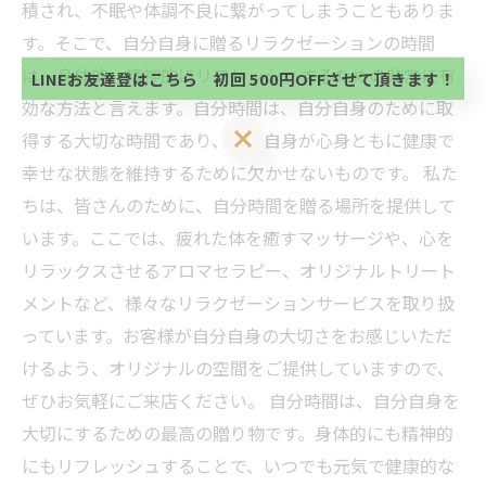
積され、不眠や体調不良に繋がってしまうこともありま
方、不必要な方 お手数ですが、✖印でお閉じ下さ
当サロンの公式LINE@にお友達登録頂いたお客様は
い。
す。そこで、自分自身に贈るリラクゼーションの時間
初回 500円OFFさせて頂きます。 既に 追加済の
方、不必要な方 お手数ですが、✖印でお閉じ下さ
は、身体的、精神的にリフレッシュするための非常に有
LINEお友達登はこちら 初回 500円OFFさせて頂きます！
い。
効な方法と言えます。自分時間は、自分自身のために取
LINEお友達登はこちら 初回 500円OFFさせて頂きます！
得する大切な時間であり、自分自身が心身ともに健康で
幸せな状態を維持するために欠かせないものです。 私た
ちは、皆さんのために、自分時間を贈る場所を提供して
います。ここでは、疲れた体を癒すマッサージや、心を
リラックスさせるアロマセラピー、オリジナルトリート
メントなど、様々なリラクゼーションサービスを取り扱
っています。お客様が自分自身の大切さをお感じいただ
けるよう、オリジナルの空間をご提供していますので、
ぜひお気軽にご来店ください。 自分時間は、自分自身を
大切にするための最高の贈り物です。身体的にも精神的
にもリフレッシュすることで、いつでも元気で健康的な