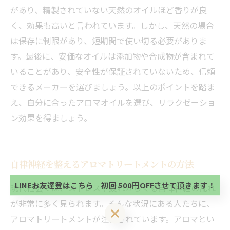
があり、精製されていない天然のオイルほど香りが良
く、効果も高いと言われています。しかし、天然の場合
は保存に制限があり、短期間で使い切る必要がありま
す。最後に、安価なオイルは添加物や合成物が含まれて
いることがあり、安全性が保証されていないため、信頼
できるメーカーを選びましょう。以上のポイントを踏ま
え、自分に合ったアロマオイルを選び、リラクゼーショ
ン効果を得ましょう。
当サロンの公式LINE@にお友達登録頂いたお客様は
初回 500円OFFさせて頂きます。 既に 追加済の
方、不必要な方 お手数ですが、✖印でお閉じ下さ
当サロンの公式LINE@にお友達登録頂いたお客様は
自律神経を整えるアロマトリートメントの方法
い。
初回 500円OFFさせて頂きます。 既に 追加済の
方、不必要な方 お手数ですが、✖印でお閉じ下さ
LINEお友達登はこちら 初回 500円OFFさせて頂きます！
現代社会では、ストレスや疲れからくる自律神経の乱れ
い。
が非常に多く見られます。そんな状況にある人たちに、
LINEお友達登はこちら 初回 500円OFFさせて頂きます！
アロマトリートメントが注目されています。アロマとい