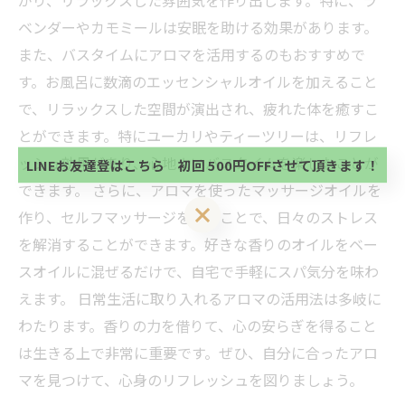
がり、リラックスした雰囲気を作り出します。特に、ラ
ベンダーやカモミールは安眠を助ける効果があります。
また、バスタイムにアロマを活用するのもおすすめで
当サロンの公式LINE@にお友達登録頂いたお客様は
す。お風呂に数滴のエッセンシャルオイルを加えること
初回 500円OFFさせて頂きます。 既に 追加済の
で、リラックスした空間が演出され、疲れた体を癒すこ
方、不必要な方 お手数ですが、✖印でお閉じ下さ
当サロンの公式LINE@にお友達登録頂いたお客様は
い。
とができます。特にユーカリやティーツリーは、リフレ
初回 500円OFFさせて頂きます。 既に 追加済の
方、不必要な方 お手数ですが、✖印でお閉じ下さ
ッシュ効果があり、心地よいバスタイムを楽しむことが
LINEお友達登はこちら 初回 500円OFFさせて頂きます！
い。
できます。 さらに、アロマを使ったマッサージオイルを
LINEお友達登はこちら 初回 500円OFFさせて頂きます！
作り、セルフマッサージを行うことで、日々のストレス
を解消することができます。好きな香りのオイルをベー
スオイルに混ぜるだけで、自宅で手軽にスパ気分を味わ
えます。 日常生活に取り入れるアロマの活用法は多岐に
わたります。香りの力を借りて、心の安らぎを得ること
は生きる上で非常に重要です。ぜひ、自分に合ったアロ
マを見つけて、心身のリフレッシュを図りましょう。