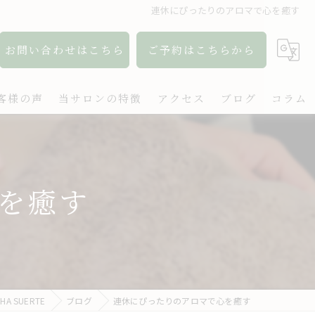
連休にぴったりのアロマで心を癒す
お問い合わせはこちら
ご予約はこちらから
客様の声
当サロンの特徴
アクセス
ブログ
コラム
アロマ
リンパ
を癒す
ボディケア
肩こり
出張
 SUERTE
ブログ
連休にぴったりのアロマで心を癒す