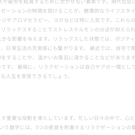
スや疲労を軽減するために欠かせない要素です。現代社会
ゼーションの時間を設けることが、健康的なライフスタイ
ージやアロマセラピー、ヨガなどは特に人気です。これら
リラックスすることでストレスホルモンの分泌が抑えられ
大きな影響を与えます。リラックスした状態では、ポジテ
、日常生活の充実感にも繋がります。 最近では、自宅で
想をすることや、温かいお風呂に浸かることなどがありま
です。 最後に、リラクゼーションは自己ケアの一環とし
かな人生を享受できるでしょう。
ます重要な役割を果たしています。忙しい日々の中で、心
いう数字には、5つの感覚を刺激するリラクゼーションの