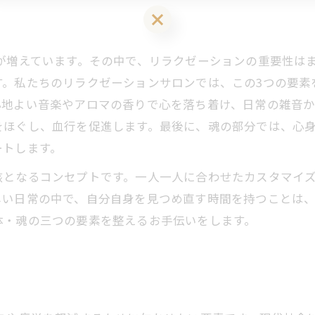
LINEお友達登はこちら 初回 500円OFFさせて頂きます！
が増えています。その中で、リラクゼーションの重要性は
す。私たちのリラクゼーションサロンでは、この3つの要素
心地よい音楽やアロマの香りで心を落ち着け、日常の雑音
をほぐし、血行を促進します。最後に、魂の部分では、心
ートします。
となるコンセプトです。一人一人に合わせたカスタマイズ
しい日常の中で、自分自身を見つめ直す時間を持つことは
体・魂の三つの要素を整えるお手伝いをします。