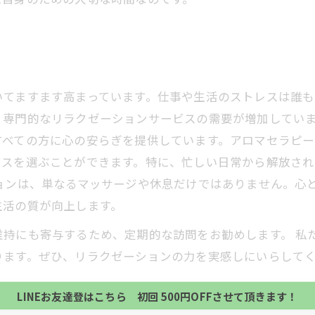
いてますます高まっています。仕事や生活のストレスは誰
、専門的なリラクゼーションサービスの需要が増加していま
すべての方に心の安らぎを提供しています。アロマセラピ
ビスを選ぶことができます。特に、忙しい日常から解放さ
ョンは、単なるマッサージや休息だけではありません。心
生活の質が向上します。
当サロンの公式LINE@にお友達登録頂いたお客様は
持にも寄与するため、定期的な訪問をお勧めします。 私
初回 500円OFFさせて頂きます。 既に 追加済の
ります。ぜひ、リラクゼーションの力を実感しにいらして
当サロンの公式LINE@にお友達登録頂いたお客様は
方、不必要な方 お手数ですが、✖印でお閉じ下さい。
初回 500円OFFさせて頂きます。 既に 追加済の
LINEお友達登はこちら 初回 500円OFFさせて頂きます！
方、不必要な方 お手数ですが、✖印でお閉じ下さい。