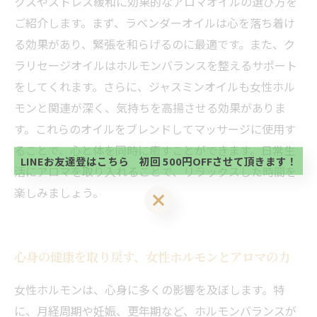
クスやストレス緩和に効果的なアロマオイルの選び方を
ご紹介します。まず、ラベンダーオイルは心を落ち着け
る効果があり、緊張を和らげるのに最適です。また、ク
ラリセージオイルはホルモンバランスを整えるサポート
をしてくれます。さらに、ジャスミンオイルも女性ホル
当サロンの公式LINE@にお友達登録頂いたお客様は
モンと関連が深く、気持ちを高揚させる効果がありま
初回 500円OFFさせて頂きます。 既に 追加済の
方、不必要な方 お手数ですが、✖印でお閉じ下さ
す。これらのオイルをブレンドしてマッサージに使用す
当サロンの公式LINE@にお友達登録頂いたお客様は
い。
初回 500円OFFさせて頂きます。 既に 追加済の
ることで、心と体を同時に癒すことができます。日常生
方、不必要な方 お手数ですが、✖印でお閉じ下さ
LINEお友達登はこちら 初回 500円OFFさせて頂きます！
活にアロマを取り入れることで、リラックスした時間を
い。
楽しみましょう。
LINEお友達登はこちら 初回 500円OFFさせて頂きます！
心身の健康を取り戻す、女性ホルモンとアロマの力
女性ホルモンは、心身に多くの影響を及ぼします。特
に、月経周期や妊娠、更年期など、ホルモンバランスが