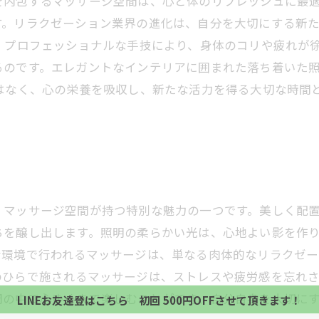
を内包するマッサージ空間は、心と体のリフレッシュに最
す。リラクゼーション業界の進化は、自分を大切にする新
、プロフェッショナルな手技により、身体のコリや疲れが
るのです。エレガントなインテリアに囲まれた落ち着いた
はなく、心の栄養を吸収し、新たな活力を得る大切な時間
、マッサージ空間が持つ特別な魅力の一つです。美しく配
ちを醸し出します。照明の柔らかい光は、心地よい影を作
当サロンの公式LINE@にお友達登録頂いたお客様は
初回 500円OFFさせて頂きます。 既に 追加済の
な環境で行われるマッサージは、単なる肉体的なリラクゼ
当サロンの公式LINE@にお友達登録頂いたお客様は
方、不必要な方 お手数ですが、✖印でお閉じ下さい。
のひらで施されるマッサージは、ストレスや疲労感を忘れ
初回 500円OFFさせて頂きます。 既に 追加済の
間の中で心ゆくまで楽しむことができ、自分自身を大切に
LINEお友達登はこちら 初回 500円OFFさせて頂きます！
方、不必要な方 お手数ですが、✖印でお閉じ下さい。