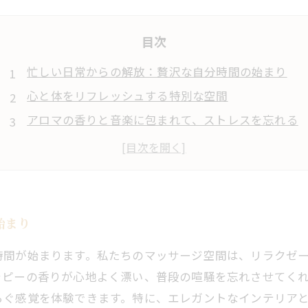
目次
忙しい日常からの解放：贅沢な自分時間の始まり
心と体をリフレッシュする特別な空間
アロマの香りと音楽に包まれて、ストレスを忘れる
エレガントなインテリアが生み出す贅沢感
心地よいマッサージで至福のひとときを体験
自分自身を大切にする新しいスタイルの提案
心の栄養を吸収し、再び活力を取り戻す方法
始まり
時間が始まります。私たちのマッサージ空間は、リラクゼ
ラピーの香りが心地よく漂い、普段の喧騒を忘れさせてく
らぐ感覚を体験できます。特に、エレガントなインテリア