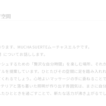
ジ空間
ます、MUCHA SUERTEムーチャスエルテです。
 についてお話しします。
シュするための「贅沢な自分時間」を楽しむ場所、それが
イルを提案しています。ひとたびその空間に足を踏み入れ
てくれるでしょう。心地よいマッサージの手に委ねること
ンテリアと落ち着いた照明が作り出す雰囲気は、まさに自
したひとときを過ごすことで、新たな活力が沸き上がるで