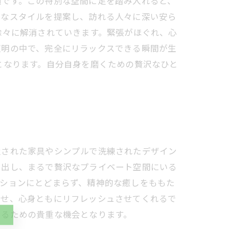
適です。この特別な空間に足を踏み入れると、
たなスタイルを提案し、訪れる人々に深い安ら
徐々に解消されていきます。緊張がほぐれ、心
照明の中で、完全にリラックスできる瞬間が生
となります。自分自身を磨くための贅沢なひと
置された家具やシンプルで洗練されたデザイン
り出し、まるで贅沢なプライベート空間にいる
ーションにとどまらず、精神的な癒しをももた
させ、心身ともにリフレッシュさせてくれるで
するための貴重な機会となります。