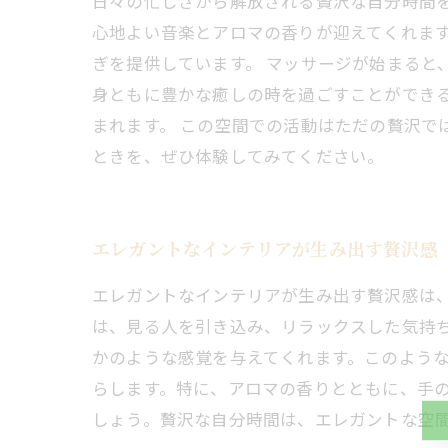
日々の忙しさから解放される贅沢な自分時間
心地よい音楽とアロマの香りが迎えてくれま
ぎを提供しています。 マッサージが始まると
身ともに豊かな癒しの時を過ごすことができ
まれます。 この空間での活動はただの贅沢で
ときを、ぜひ体験してみてください。
エレガントなインテリアが生み出す贅沢感
エレガントなインテリアが生み出す贅沢感は
は、見る人を引き込み、リラックスした気持
かのような感覚を与えてくれます。このよう
らします。特に、アロマの香りとともに、手
しょう。贅沢な自分時間は、エレガントな空