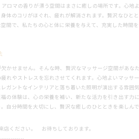
、アロマの香りが漂う空間はまさに癒しの場所です。心地
、身体のコリがほぐれ、疲れが解消されます。贅沢なひと
な空間で、私たちの心と体に栄養を与えて、充実した時間
法
が欠かせません。そんな時、贅沢なマッサージ空間があな
の疲れやストレスを忘れさせてくれます。心地よいマッサ
エレガントなインテリアと落ち着いた照明が演出する雰囲
至福の体験は、心の栄養を補い、新たな活力を引き出す力
う。自分時間を大切にし、贅沢な癒しのひとときを楽しん
にご来店ください。 お待ちしております。
-------------