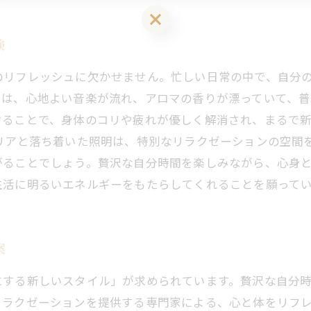
LINEお友達登はこちら 初回 500円OFFさせて頂きます！
験
のリフレッシュに欠かせません。忙しい日常の中で、自分
では、心地よい音楽が流れ、アロマの香りが漂っていて、普
けることで、身体のコリや疲れが優しく解消され、まるで
リアと落ち着いた照明は、特別なリラクゼーションの空間
がることでしょう。贅沢な自分時間を楽しみながら、心身
生活に明るいエネルギーをもたらしてくれることを願って
案
にする新しいスタイル」が求められています。贅沢な自分
リラクゼーションを提供する専門家による、心と体をリフ