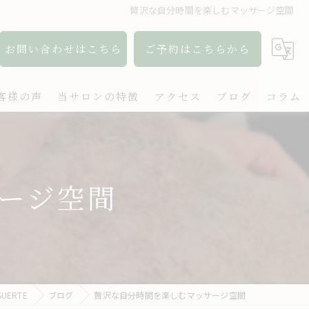
贅沢な自分時間を楽しむマッサージ空間
お問い合わせはこちら
ご予約はこちらから
客様の声
当サロンの特徴
アクセス
ブログ
コラム
アロマ
リンパ
ージ空間
ボディケア
肩こり
出張
ERTE
ブログ
贅沢な自分時間を楽しむマッサージ空間