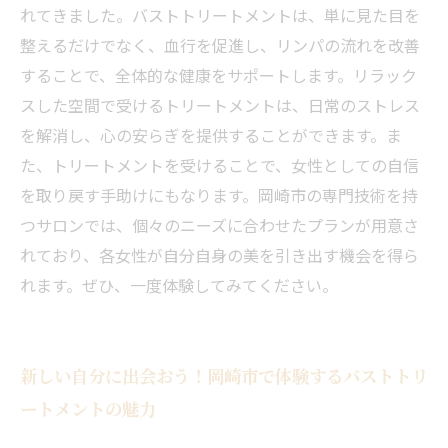
れてきました。バストトリートメントは、単に見た目を
整えるだけでなく、血行を促進し、リンパの流れを改善
することで、全体的な健康をサポートします。リラック
スした空間で受けるトリートメントは、日常のストレス
を解消し、心の安らぎを提供することができます。ま
た、トリートメントを受けることで、女性としての自信
を取り戻す手助けにもなります。岡崎市の専門技術を持
つサロンでは、個々のニーズに合わせたプランが用意さ
れており、各女性が自分自身の美を引き出す機会を得ら
れます。ぜひ、一度体験してみてください。
新しい自分に出会おう！岡崎市で体験するバストトリ
当サロンの公式LINE@にお友達登録頂いたお客様は
初回 500円OFFさせて頂きます。 既に 追加済の
ートメントの魅力
方、不必要な方 お手数ですが、✖印でお閉じ下さ
当サロンの公式LINE@にお友達登録頂いたお客様は
い。