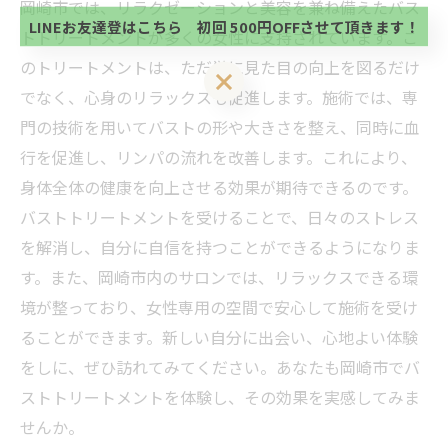
初回 500円OFFさせて頂きます。 既に 追加済の
岡崎市では、リラクゼーションと美容を兼ね備えたバス
方、不必要な方 お手数ですが、✖印でお閉じ下さ
LINEお友達登はこちら 初回 500円OFFさせて頂きます！
トトリートメントが多くの女性に支持されています。こ
い。
のトリートメントは、ただ単に見た目の向上を図るだけ
LINEお友達登はこちら 初回 500円OFFさせて頂きます！
でなく、心身のリラックスも促進します。施術では、専
門の技術を用いてバストの形や大きさを整え、同時に血
行を促進し、リンパの流れを改善します。これにより、
身体全体の健康を向上させる効果が期待できるのです。
バストトリートメントを受けることで、日々のストレス
を解消し、自分に自信を持つことができるようになりま
す。また、岡崎市内のサロンでは、リラックスできる環
境が整っており、女性専用の空間で安心して施術を受け
ることができます。新しい自分に出会い、心地よい体験
をしに、ぜひ訪れてみてください。あなたも岡崎市でバ
ストトリートメントを体験し、その効果を実感してみま
せんか。