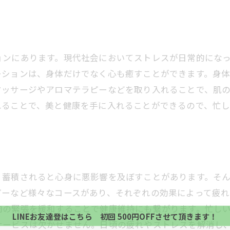
ョンにあります。現代社会においてストレスが日常的にな
ーションは、身体だけでなく心も癒すことができます。身
マッサージやアロマテラピーなどを取り入れることで、肌
れることで、美と健康を手に入れることができるので、忙し
当サロンの公式LINE@にお友達登録頂いたお客様は
、蓄積されると心身に悪影響を及ぼすことがあります。そ
初回 500円OFFさせて頂きます。 既に 追加済の
ピーなど様々なコースがあり、それぞれの効果によって疲れ
当サロンの公式LINE@にお友達登録頂いたお客様は
方、不必要な方 お手数ですが、✖印でお閉じ下さい。
肉の緊張を緩和することで健康維持にも繋がります。忙し
初回 500円OFFさせて頂きます。 既に 追加済の
LINEお友達登はこちら 初回 500円OFFさせて頂きます！
方、不必要な方 お手数ですが、✖印でお閉じ下さい。
サービスは欠かせません。日頃の疲れやストレスを解消し