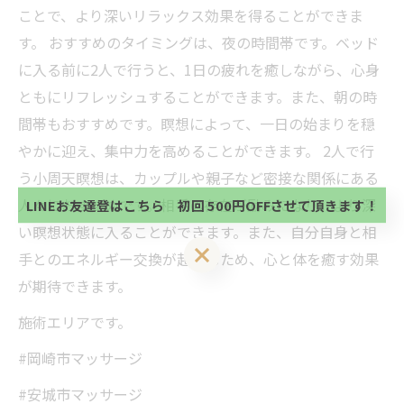
ことで、より深いリラックス効果を得ることができま
す。 おすすめのタイミングは、夜の時間帯です。ベッド
に入る前に2人で行うと、1日の疲れを癒しながら、心身
ともにリフレッシュすることができます。また、朝の時
当サロンの公式LINE@にお友達登録頂いたお客様は
間帯もおすすめです。瞑想によって、一日の始まりを穏
初回 500円OFFさせて頂きます。 既に 追加済の
やかに迎え、集中力を高めることができます。 2人で行
方、不必要な方 お手数ですが、✖印でお閉じ下さ
当サロンの公式LINE@にお友達登録頂いたお客様は
い。
う小周天瞑想は、カップルや親子など密接な関係にある
初回 500円OFFさせて頂きます。 既に 追加済の
方、不必要な方 お手数ですが、✖印でお閉じ下さ
人々におすすめです。相手の存在が励みになり、より深
LINEお友達登はこちら 初回 500円OFFさせて頂きます！
い。
い瞑想状態に入ることができます。また、自分自身と相
LINEお友達登はこちら 初回 500円OFFさせて頂きます！
手とのエネルギー交換が起こるため、心と体を癒す効果
が期待できます。
施術エリアです。
#岡崎市マッサージ
#安城市マッサージ