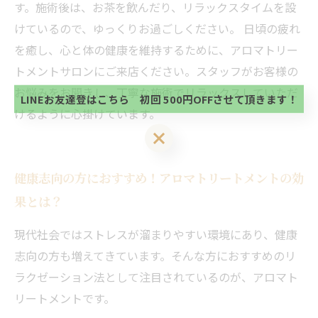
す。施術後は、お茶を飲んだり、リラックスタイムを設
けているので、ゆっくりお過ごしください。 日頃の疲れ
当サロンの公式LINE@にお友達登録頂いたお客様は
初回 500円OFFさせて頂きます。 既に 追加済の
を癒し、心と体の健康を維持するために、アロマトリー
方、不必要な方 お手数ですが、✖印でお閉じ下さ
当サロンの公式LINE@にお友達登録頂いたお客様は
トメントサロンにご来店ください。スタッフがお客様の
い。
初回 500円OFFさせて頂きます。 既に 追加済の
お悩みをお聞きし、丁寧な施術でリラックスしていただ
方、不必要な方 お手数ですが、✖印でお閉じ下さ
LINEお友達登はこちら 初回 500円OFFさせて頂きます！
い。
けるように心掛けています。
LINEお友達登はこちら 初回 500円OFFさせて頂きます！
健康志向の方におすすめ！アロマトリートメントの効
果とは？
現代社会ではストレスが溜まりやすい環境にあり、健康
志向の方も増えてきています。そんな方におすすめのリ
ラクゼーション法として注目されているのが、アロマト
リートメントです。