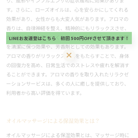
り、風邪やインフルエンザの症状緩和に効果がありま
当サロンの公式LINE@にお友達登録頂いたお客様は
す。さらに、ローズオイルは、心を安らかにしてくれる
初回 500円OFFさせて頂きます。 既に 追加済の
効果があり、女性からも大変人気があります。アロマの
方、不必要な方 お手数ですが、✖印でお閉じ下さ
当サロンの公式LINE@にお友達登録頂いたお客様は
い。
香りは、自律神経を整え、精神的にもリラックスさせ、
初回 500円OFFさせて頂きます。 既に 追加済の
方、不必要な方 お手数ですが、✖印でお閉じ下さ
肉体的な疲れも癒してくれます。また、アロマは、空間
LINEお友達登はこちら 初回 500円OFFさせて頂きます！
い。
を清潔に保つ効果や、芳香剤としての効果もあります。
LINEお友達登はこちら 初回 500円OFFさせて頂きます！
アロマの香りがリラックス効果をもたらすことで、身体
の回復力を高め、日常生活でのストレスや疲れを解消す
ることができます。アロマの香りを取り入れたリラクゼ
ーションサービスは、多くの人に癒しを提供しており、
利用者から高い評価を得ています。
オイルマッサージによる保湿効果とは？
オイルマッサージによる保湿効果とは、マッサージ時に