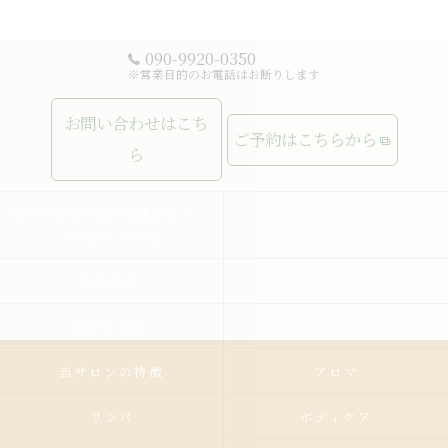
090-9920-0350
※営業目的のお電話はお断りします
お問い合わせはこち
ご予約はこちらから
ら
MUCHASUERTE豊富なコー
ムーチャスエルテの想い
スで癒しの時間
施術内容
メニュー
施術の流れ
お客様の声
当サロンの特徴
アロマ
リンパ
ボディケア