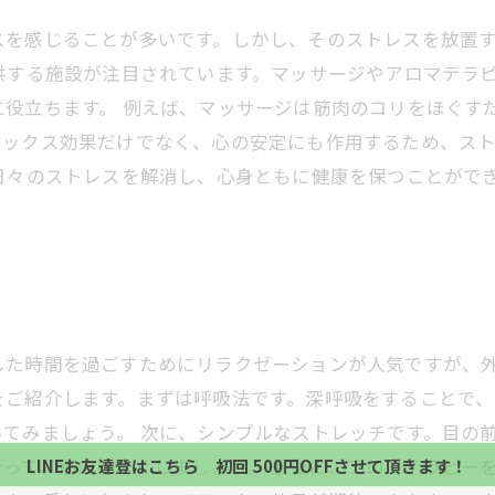
スを感じることが多いです。しかし、そのストレスを放置
供する施設が注目されています。マッサージやアロマテラ
に役立ちます。 例えば、マッサージは筋肉のコリをほぐす
ラックス効果だけでなく、心の安定にも作用するため、ス
日々のストレスを解消し、心身ともに健康を保つことがで
。
した時間を過ごすためにリラクゼーションが人気ですが、外
当サロンの公式LINE@にお友達登録頂いたお客様は
初回 500円OFFさせて頂きます。 既に 追加済の
をご紹介します。まずは呼吸法です。深呼吸をすることで、
当サロンの公式LINE@にお友達登録頂いたお客様は
方、不必要な方 お手数ですが、✖印でお閉じ下さい。
てみましょう。 次に、シンプルなストレッチです。目の
初回 500円OFFさせて頂きます。 既に 追加済の
って、筋肉をほぐしましょう。 最後に、アロマテラピー
LINEお友達登はこちら 初回 500円OFFさせて頂きます！
方、不必要な方 お手数ですが、✖印でお閉じ下さい。