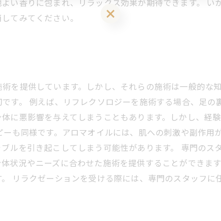
地よい香りに包まれ、リラックス効果が期待できます。 い
LINEお友達登はこちら 初回 500円OFFさせて頂きます！
消してみてください。
施術を提供しています。しかし、それらの施術は一般的な
です。 例えば、リフレクソロジーを施術する場合、足の
身体に悪影響を与えてしまうこともあります。しかし、経
ピーも同様です。アロマオイルには、肌への刺激や副作用
ブルを引き起こしてしまう可能性があります。 専門のス
身体状況やニーズに合わせた施術を提供することができま
。 リラクゼーションを受ける際には、専門のスタッフに