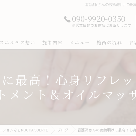
看護師さんの夜勤明けに最
090-9920-0350
※営業目的のお電話はお断りします
スエルテの想い
施術内容
メニュー
施術の流れ
お
けに最高！心身リフレッ
トメント＆オイルマッ
ョンならMUCHA SUERTE
ブログ
看護師さんの夜勤明けに最高！心