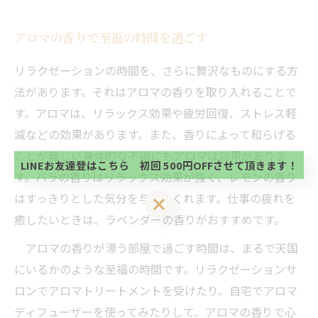
アロマの香りで至福の時間を過ごす
リラクゼーションの時間を、さらに贅沢なものにする方
法があります。それはアロマの香りを取り入れることで
当サロンの公式LINE@にお友達登録頂いたお客様は
初回 500円OFFさせて頂きます。 既に 追加済の
す。アロマは、リラックス効果や疲労回復、ストレス軽
方、不必要な方 お手数ですが、✖印でお閉じ下さ
当サロンの公式LINE@にお友達登録頂いたお客様は
減などの効果があります。また、香りによって和らげる
い。
初回 500円OFFさせて頂きます。 既に 追加済の
ことが難しい身体的な不調にもアロマは効果がありま
方、不必要な方 お手数ですが、✖印でお閉じ下さ
LINEお友達登はこちら 初回 500円OFFさせて頂きます！
い。
す。バラの香りはリラックス効果が強く、レモンの香り
はすっきりとした気分を与えてくれます。仕事の疲れを
LINEお友達登はこちら 初回 500円OFFさせて頂きます！
癒したいときは、ラベンダーの香りがおすすめです。
アロマの香りが漂う部屋で過ごす時間は、まるで天国
にいるかのような至福の時間です。リラクゼーションサ
ロンでアロマトリートメントを受けたり、自宅でアロマ
ディフューザーを使ってみたりして、アロマの香りで心